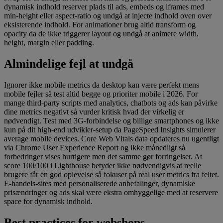
dynamisk indhold reserver plads til ads, embeds og iframes med
min-height eller aspect-ratio og undgå at injecte indhold oven over
eksisterende indhold. For animationer brug altid transform og
opacity da de ikke triggerer layout og undgå at animere width,
height, margin eller padding.
Almindelige fejl at undgå
Ignorer ikke mobile metrics da desktop kan være perfekt mens
mobile fejler så test altid begge og prioriter mobile i 2026. For
mange third-party scripts med analytics, chatbots og ads kan påvirke
dine metrics negativt så vurder kritisk hvad der virkelig er
nødvendigt. Test med 3G-forbindelse og billige smartphones og ikke
kun på dit high-end udvikler-setup da PageSpeed Insights simulerer
average mobile devices. Core Web Vitals data opdateres nu ugentligt
via Chrome User Experience Report og ikke månedligt så
forbedringer vises hurtigere men det samme gør forringelser. At
score 100/100 i Lighthouse betyder ikke nødvendigvis at reelle
brugere får en god oplevelse så fokuser på real user metrics fra feltet.
E-handels-sites med personaliserede anbefalinger, dynamiske
prisændringer og ads skal være ekstra omhyggelige med at reservere
space for dynamisk indhold.
Best practices for webshops