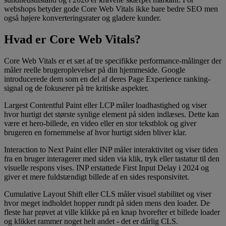
webshops betyder gode Core Web Vitals ikke bare bedre SEO men
også højere konverteringsrater og gladere kunder.
Hvad er Core Web Vitals?
Core Web Vitals er et sæt af tre specifikke performance-målinger der
måler reelle brugeroplevelser på din hjemmeside. Google
introducerede dem som en del af deres Page Experience ranking-
signal og de fokuserer på tre kritiske aspekter.
Largest Contentful Paint eller LCP måler loadhastighed og viser
hvor hurtigt det største synlige element på siden indlæses. Dette kan
være et hero-billede, en video eller en stor tekstblok og giver
brugeren en fornemmelse af hvor hurtigt siden bliver klar.
Interaction to Next Paint eller INP måler interaktivitet og viser tiden
fra en bruger interagerer med siden via klik, tryk eller tastatur til den
visuelle respons vises. INP erstattede First Input Delay i 2024 og
giver et mere fuldstændigt billede af en sides responsivitet.
Cumulative Layout Shift eller CLS måler visuel stabilitet og viser
hvor meget indholdet hopper rundt på siden mens den loader. De
fleste har prøvet at ville klikke på en knap hvorefter et billede loader
og klikket rammer noget helt andet - det er dårlig CLS.