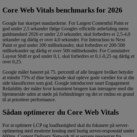
Core Web Vitals benchmarks for 2026
Google har skærpet standarderne. For Largest Contentful Paint er
god under 2,5 sekunder ifølge Googles officielle anbefaling mens
guldstandard 2026 er under 2,0 sekunder, skal forbedres er 2,5-4,0
sekunder og dårlig er over 4,0 sekunder. For Interaction to Next
Paint er god under 200 millisekunder, skal forbedres er 200-500
millisekunder og dårlig er over 500 millisekunder. For Cumulative
Layout Shift er god under 0,1, skal forbedres er 0,1-0,25 og dårlig er
over 0,25.
Google måler baseret på 75. percentil af alle brugere hvilket betyder
at mindst 75% af dine besøgende skal opleve gode værdier for at din
side klassificeres som god. Google introducerer snart Engagement
Reliability der måler hvor konsistent brugere kan interagere med din
hjemmeside uden at støde på forhindringer og det er endnu en grund
til at prioritere performance.
Sådan optimerer du Core Web Vitals
For at optimere LCP og loadhastighed skal du fokusere på server-
optimering med moderne hosting med hurtig server-responstid under
600ms, Content Delivery Network til at servere ressourcer fra