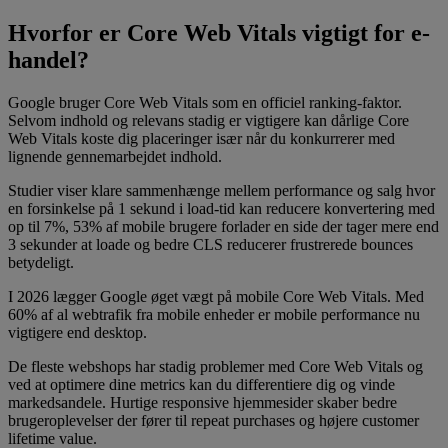
Hvorfor er Core Web Vitals vigtigt for e-
handel?
Google bruger Core Web Vitals som en officiel ranking-faktor.
Selvom indhold og relevans stadig er vigtigere kan dårlige Core
Web Vitals koste dig placeringer især når du konkurrerer med
lignende gennemarbejdet indhold.
Studier viser klare sammenhænge mellem performance og salg hvor
en forsinkelse på 1 sekund i load-tid kan reducere konvertering med
op til 7%, 53% af mobile brugere forlader en side der tager mere end
3 sekunder at loade og bedre CLS reducerer frustrerede bounces
betydeligt.
I 2026 lægger Google øget vægt på mobile Core Web Vitals. Med
60% af al webtrafik fra mobile enheder er mobile performance nu
vigtigere end desktop.
De fleste webshops har stadig problemer med Core Web Vitals og
ved at optimere dine metrics kan du differentiere dig og vinde
markedsandele. Hurtige responsive hjemmesider skaber bedre
brugeroplevelser der fører til repeat purchases og højere customer
lifetime value.