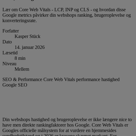
Lær om Core Web Vitals - LCP, INP og CLS - og hvordan disse
Google metrics påvirker din webshops ranking, brugeroplevelse og
konverteringsrate.
Forfatter
Kasper Stück
Dato
14. januar 2026
Læsetid
8 min
Niveau
Mellem
SEO & Performance
Core Web Vitals
performance
hastighed
Google
SEO
Din webshops hastighed og brugeroplevelse er ikke længere nice to
have men direkte rankingfaktorer hos Google. Core Web Vitals er
Googles officielle målsystem for at vurdere en hjemmesides
sundhedstilstand og i 2026 er kravene skærpet markant. For