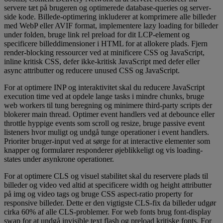
servere tæt på brugeren og optimerede database-queries og server-
side kode. Billede-optimering inkluderer at komprimere alle billeder
med WebP eller AVIF format, implementere lazy loading for billeder
under folden, bruge link rel preload for dit LCP-element og
specificere billeddimensioner i HTML for at allokere plads. Fjern
render-blocking ressourcer ved at minificere CSS og JavaScript,
inline kritisk CSS, defer ikke-kritisk JavaScript med defer eller
async attributter og reducere unused CSS og JavaScript.
For at optimere INP og interaktivitet skal du reducere JavaScript
execution time ved at opdele lange tasks i mindre chunks, bruge
web workers til tung beregning og minimere third-party scripts der
blokerer main thread. Optimer event handlers ved at debounce eller
throttle hyppige events som scroll og resize, bruge passive event
listeners hvor muligt og undgå tunge operationer i event handlers.
Prioriter bruger-input ved at sørge for at interactive elementer som
knapper og formularer responderer øjeblikkeligt og vis loading-
states under asynkrone operationer.
For at optimere CLS og visuel stabilitet skal du reservere plads til
billeder og video ved altid at specificere width og height attributter
på img og video tags og bruge CSS aspect-ratio property for
responsive billeder. Dette er den vigtigste CLS-fix da billeder udgør
cirka 60% af alle CLS-problemer. For web fonts brug font-display
swap for at undgå invisible text flash og preload kritiske fonts. For