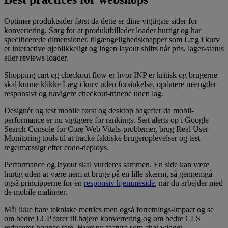
Optimer produktsider først da dette er dine vigtigste sider for
konvertering. Sørg for at produktbilleder loader hurtigt og har
specificerede dimensioner, tilgængelighedsknapper som Læg i kurv
er interactive øjeblikkeligt og ingen layout shifts når pris, lager-status
eller reviews loader.
Shopping cart og checkout flow er hvor INP er kritisk og brugerne
skal kunne klikke Læg i kurv uden forsinkelse, opdatere mængder
responsivt og navigere checkout-trinene uden lag.
Designér og test mobile først og desktop bagefter da mobil-
performance er nu vigtigere for rankings. Sæt alerts op i Google
Search Console for Core Web Vitals-problemer, brug Real User
Monitoring tools til at tracke faktiske brugeroplevelser og test
regelmæssigt efter code-deploys.
Performance og layout skal vurderes sammen. En side kan være
hurtig uden at være nem at bruge på en lille skærm, så gennemgå
også principperne for en
responsiv hjemmeside
, når du arbejder med
de mobile målinger.
Mål ikke bare tekniske metrics men også forretnings-impact og se
om bedre LCP fører til højere konvertering og om bedre CLS
reducerer bounce rate. Hver ny feature som chat widget,