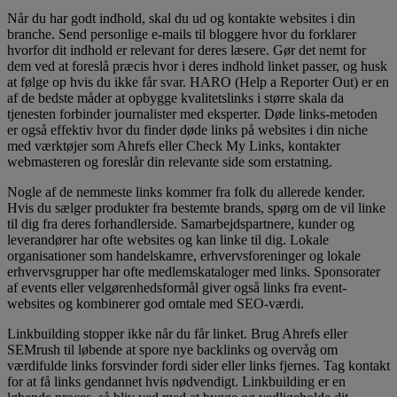
Når du har godt indhold, skal du ud og kontakte websites i din
branche. Send personlige e-mails til bloggere hvor du forklarer
hvorfor dit indhold er relevant for deres læsere. Gør det nemt for
dem ved at foreslå præcis hvor i deres indhold linket passer, og husk
at følge op hvis du ikke får svar. HARO (Help a Reporter Out) er en
af de bedste måder at opbygge kvalitetslinks i større skala da
tjenesten forbinder journalister med eksperter. Døde links-metoden
er også effektiv hvor du finder døde links på websites i din niche
med værktøjer som Ahrefs eller Check My Links, kontakter
webmasteren og foreslår din relevante side som erstatning.
Nogle af de nemmeste links kommer fra folk du allerede kender.
Hvis du sælger produkter fra bestemte brands, spørg om de vil linke
til dig fra deres forhandlerside. Samarbejdspartnere, kunder og
leverandører har ofte websites og kan linke til dig. Lokale
organisationer som handelskamre, erhvervsforeninger og lokale
erhvervsgrupper har ofte medlemskataloger med links. Sponsorater
af events eller velgørenhedsformål giver også links fra event-
websites og kombinerer god omtale med SEO-værdi.
Linkbuilding stopper ikke når du får linket. Brug Ahrefs eller
SEMrush til løbende at spore nye backlinks og overvåg om
værdifulde links forsvinder fordi sider eller links fjernes. Tag kontakt
for at få links gendannet hvis nødvendigt. Linkbuilding er en