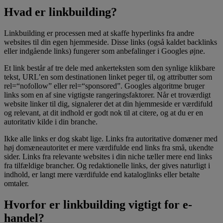
Hvad er linkbuilding?
Linkbuilding er processen med at skaffe hyperlinks fra andre
websites til din egen hjemmeside. Disse links (også kaldet backlinks
eller indgående links) fungerer som anbefalinger i Googles øjne.
Et link består af tre dele med ankerteksten som den synlige klikbare
tekst, URL’en som destinationen linket peger til, og attributter som
rel=“nofollow” eller rel=“sponsored”. Googles algoritme bruger
links som en af sine vigtigste rangeringsfaktorer. Når et troværdigt
website linker til dig, signalerer det at din hjemmeside er værdifuld
og relevant, at dit indhold er godt nok til at citere, og at du er en
autoritativ kilde i din branche.
Ikke alle links er dog skabt lige. Links fra autoritative domæner med
høj domæneautoritet er mere værdifulde end links fra små, ukendte
sider. Links fra relevante websites i din niche tæller mere end links
fra tilfældige brancher. Og redaktionelle links, der gives naturligt i
indhold, er langt mere værdifulde end kataloglinks eller betalte
omtaler.
Hvorfor er linkbuilding vigtigt for e-
handel?