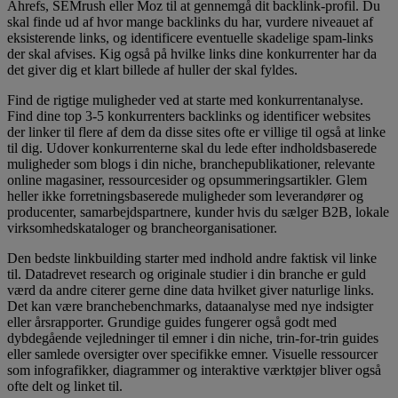
Ahrefs, SEMrush eller Moz til at gennemgå dit backlink-profil. Du
skal finde ud af hvor mange backlinks du har, vurdere niveauet af
eksisterende links, og identificere eventuelle skadelige spam-links
der skal afvises. Kig også på hvilke links dine konkurrenter har da
det giver dig et klart billede af huller der skal fyldes.
Find de rigtige muligheder ved at starte med konkurrentanalyse.
Find dine top 3-5 konkurrenters backlinks og identificer websites
der linker til flere af dem da disse sites ofte er villige til også at linke
til dig. Udover konkurrenterne skal du lede efter indholdsbaserede
muligheder som blogs i din niche, branchepublikationer, relevante
online magasiner, ressourcesider og opsummeringsartikler. Glem
heller ikke forretningsbaserede muligheder som leverandører og
producenter, samarbejdspartnere, kunder hvis du sælger B2B, lokale
virksomhedskataloger og brancheorganisationer.
Den bedste linkbuilding starter med indhold andre faktisk vil linke
til. Datadrevet research og originale studier i din branche er guld
værd da andre citerer gerne dine data hvilket giver naturlige links.
Det kan være branchebenchmarks, dataanalyse med nye indsigter
eller årsrapporter. Grundige guides fungerer også godt med
dybdegående vejledninger til emner i din niche, trin-for-trin guides
eller samlede oversigter over specifikke emner. Visuelle ressourcer
som infografikker, diagrammer og interaktive værktøjer bliver også
ofte delt og linket til.