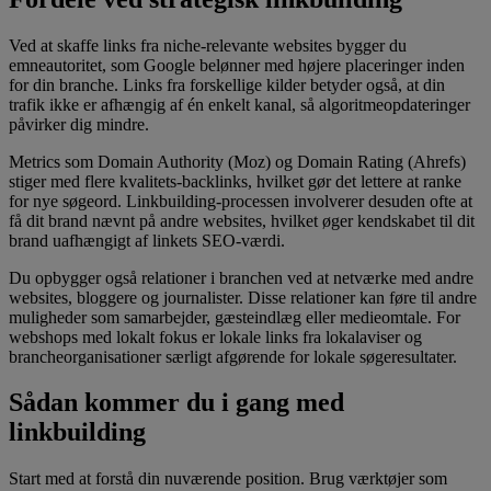
Ved at skaffe links fra niche-relevante websites bygger du
emneautoritet, som Google belønner med højere placeringer inden
for din branche. Links fra forskellige kilder betyder også, at din
trafik ikke er afhængig af én enkelt kanal, så algoritmeopdateringer
påvirker dig mindre.
Metrics som Domain Authority (Moz) og Domain Rating (Ahrefs)
stiger med flere kvalitets-backlinks, hvilket gør det lettere at ranke
for nye søgeord. Linkbuilding-processen involverer desuden ofte at
få dit brand nævnt på andre websites, hvilket øger kendskabet til dit
brand uafhængigt af linkets SEO-værdi.
Du opbygger også relationer i branchen ved at netværke med andre
websites, bloggere og journalister. Disse relationer kan føre til andre
muligheder som samarbejder, gæsteindlæg eller medieomtale. For
webshops med lokalt fokus er lokale links fra lokalaviser og
brancheorganisationer særligt afgørende for lokale søgeresultater.
Sådan kommer du i gang med
linkbuilding
Start med at forstå din nuværende position. Brug værktøjer som