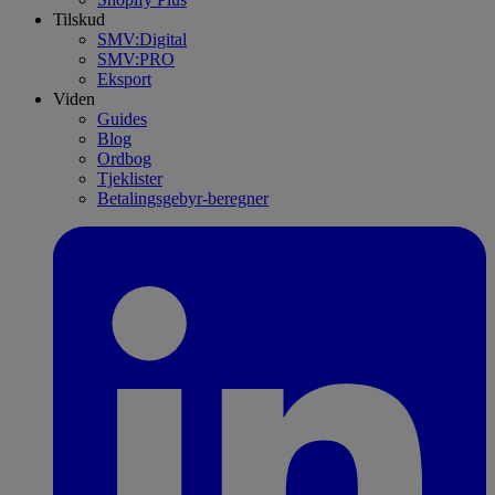
Tilskud
SMV:Digital
SMV:PRO
Eksport
Viden
Guides
Blog
Ordbog
Tjeklister
Betalingsgebyr-beregner