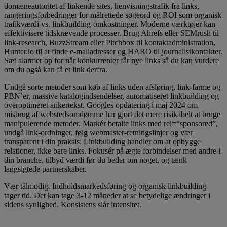
domæneautoritet af linkende sites, henvisningstrafik fra links,
rangeringsforbedringer for målrettede søgeord og ROI som organisk
trafikværdi vs. linkbuilding-omkostninger. Moderne værktøjer kan
effektivisere tidskrævende processer. Brug Ahrefs eller SEMrush til
link-research, BuzzStream eller Pitchbox til kontaktadministration,
Hunter.io til at finde e-mailadresser og HARO til journalistkontakter.
Sæt alarmer op for når konkurrenter får nye links så du kan vurdere
om du også kan få et link derfra.
Undgå sorte metoder som køb af links uden afsløring, link-farme og
PBN’er, massive katalogindsendelser, automatiseret linkbuilding og
overoptimeret ankertekst. Googles opdatering i maj 2024 om
misbrug af webstedsomdømme har gjort det mere risikabelt at bruge
manipulerende metoder. Markér betalte links med rel=“sponsored”,
undgå link-ordninger, følg webmaster-retningslinjer og vær
transparent i din praksis. Linkbuilding handler om at opbygge
relationer, ikke bare links. Fokusér på ægte forbindelser med andre i
din branche, tilbyd værdi før du beder om noget, og tænk
langsigtede partnerskaber.
Vær tålmodig. Indholdsmarkedsføring og organisk linkbuilding
tager tid. Det kan tage 3-12 måneder at se betydelige ændringer i
sidens synlighed. Konsistens slår intensitet.