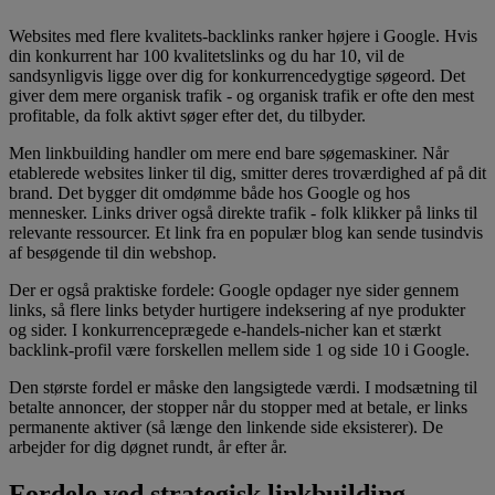
Websites med flere kvalitets-backlinks ranker højere i Google. Hvis
din konkurrent har 100 kvalitetslinks og du har 10, vil de
sandsynligvis ligge over dig for konkurrencedygtige søgeord. Det
giver dem mere organisk trafik - og organisk trafik er ofte den mest
profitable, da folk aktivt søger efter det, du tilbyder.
Men linkbuilding handler om mere end bare søgemaskiner. Når
etablerede websites linker til dig, smitter deres troværdighed af på dit
brand. Det bygger dit omdømme både hos Google og hos
mennesker. Links driver også direkte trafik - folk klikker på links til
relevante ressourcer. Et link fra en populær blog kan sende tusindvis
af besøgende til din webshop.
Der er også praktiske fordele: Google opdager nye sider gennem
links, så flere links betyder hurtigere indeksering af nye produkter
og sider. I konkurrenceprægede e-handels-nicher kan et stærkt
backlink-profil være forskellen mellem side 1 og side 10 i Google.
Den største fordel er måske den langsigtede værdi. I modsætning til
betalte annoncer, der stopper når du stopper med at betale, er links
permanente aktiver (så længe den linkende side eksisterer). De
arbejder for dig døgnet rundt, år efter år.
Fordele ved strategisk linkbuilding