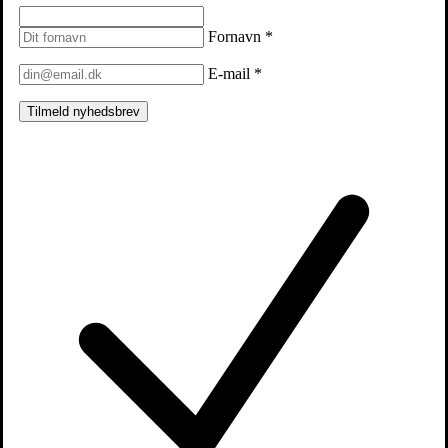
Fornavn
*
E-mail
*
Tilmeld nyhedsbrev