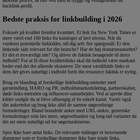
løbende proces, så bliv ved med at bygge og vedligeholde dit
backlink-profil.
Bedste praksis for linkbuilding i 2026
Fokusér på kvalitet fremfor kvantitet. Et link fra New York Times er
mere værd end 100 links fra kataloger af lavt niveau. Når du
vurderer potentielle linkkilder, stil dig selv fire spørgsmål: Er den
linkende side relevant for din branche? Har de høj domæneautoritet?
Er det et troværdigt site? Og driver de faktisk besøgende til deres
indhold? For at få disse kvalitetslinks skal dit indhold være markant
bedre end det der allerede eksisterer. De mest værdifulde links er
dem der gives naturligt i indhold fordi din ressource faktisk er nyttig.
Brug en blanding af forskellige linkbuilding-metoder med
gæsteindlæg, HARO og PR, indholdsmarkedsføring, partnerskaber,
døde links-metoden og influencer-samarbejder. Ved at sprede dine
kilder undgår du at blive afhængig af én enkelt kanal. Variér også
din ankertekst og brug ikke altid de samme søgeordsrige
formuleringer. Bland brandede ankre med URL-ankre, generiske
formuleringer som læs mere, søgeordsankre og long-tail varianter da
det ser mere naturligt ud for søgemaskinerne.
Spor ikke bare antal links. De relevante målinger er henvisende
domæner som er forskellige domæner ikke bare totale links,