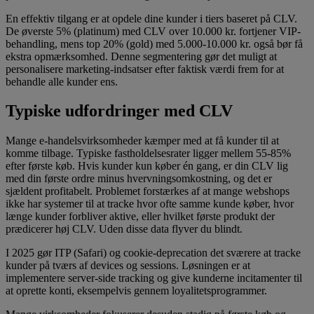
En effektiv tilgang er at opdele dine kunder i tiers baseret på CLV.
De øverste 5% (platinum) med CLV over 10.000 kr. fortjener VIP-
behandling, mens top 20% (gold) med 5.000-10.000 kr. også bør få
ekstra opmærksomhed. Denne segmentering gør det muligt at
personalisere marketing-indsatser efter faktisk værdi frem for at
behandle alle kunder ens.
Typiske udfordringer med CLV
Mange e-handelsvirksomheder kæmper med at få kunder til at
komme tilbage. Typiske fastholdelsesrater ligger mellem 55-85%
efter første køb. Hvis kunder kun køber én gang, er din CLV lig
med din første ordre minus hvervningsomkostning, og det er
sjældent profitabelt. Problemet forstærkes af at mange webshops
ikke har systemer til at tracke hvor ofte samme kunde køber, hvor
længe kunder forbliver aktive, eller hvilket første produkt der
prædicerer høj CLV. Uden disse data flyver du blindt.
I 2025 gør ITP (Safari) og cookie-deprecation det sværere at tracke
kunder på tværs af devices og sessions. Løsningen er at
implementere server-side tracking og give kunderne incitamenter til
at oprette konti, eksempelvis gennem loyalitetsprogrammer.