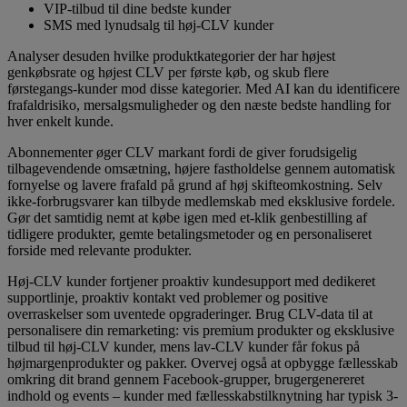
VIP-tilbud til dine bedste kunder
SMS med lynudsalg til høj-CLV kunder
Analyser desuden hvilke produktkategorier der har højest
genkøbsrate og højest CLV per første køb, og skub flere
førstegangs-kunder mod disse kategorier. Med AI kan du identificere
frafaldrisiko, mersalgsmuligheder og den næste bedste handling for
hver enkelt kunde.
Abonnementer øger CLV markant fordi de giver forudsigelig
tilbagevendende omsætning, højere fastholdelse gennem automatisk
fornyelse og lavere frafald på grund af høj skifteomkostning. Selv
ikke-forbrugsvarer kan tilbyde medlemskab med eksklusive fordele.
Gør det samtidig nemt at købe igen med et-klik genbestilling af
tidligere produkter, gemte betalingsmetoder og en personaliseret
forside med relevante produkter.
Høj-CLV kunder fortjener proaktiv kundesupport med dedikeret
supportlinje, proaktiv kontakt ved problemer og positive
overraskelser som uventede opgraderinger. Brug CLV-data til at
personalisere din remarketing: vis premium produkter og eksklusive
tilbud til høj-CLV kunder, mens lav-CLV kunder får fokus på
højmargenprodukter og pakker. Overvej også at opbygge fællesskab
omkring dit brand gennem Facebook-grupper, brugergenereret
indhold og events – kunder med fællesskabstilknytning har typisk 3-