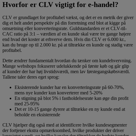
Hvorfor er CLV vigtigt for e-handel?
CLV er grundlaget for profitabel vækst, og det er en metrik der giver
dig et helt andet perspektiv på din forretning end blot at kigge på
omsætning eller konverteringsrate. Guldstandarden er et CLV-til-
CAC ratio på 3:1 – værdien af en kunde skal være tre gange højere
end hvad det koster at erhverve dem. Hvis din CLV er 6.000 kr.,
kan du bruge op til 2.000 kr. på at tiltrække en kunde og stadig være
profitabel.
Dette ændrer fundamentalt hvordan du tænker om kundehvervning.
Mange webshops fokuserer udelukkende på første køb og går glip
af kunder der har høj livstidsværdi, men lav førstegangskøbsværdi.
Tallene taler deres eget sprog:
Eksisterende kunder har en konverteringsrate på 60-70%,
mens nye kunder kun konverterer med 5-20%
En stigning på blot 5% i fastholdelsesrate kan øge din profit
med 25-95%
Det er 10-15 gange dyrere at tiltrække en ny kunde end at
beholde en eksisterende
CLV hjælper dig også med at identificere hvilke kundesegmenter
der fortjener ekstra opmærksomhed, hvilke produkter der driver
langsigtet værdi, og hvilke kanaler der tiltrækker de bedste kunder.