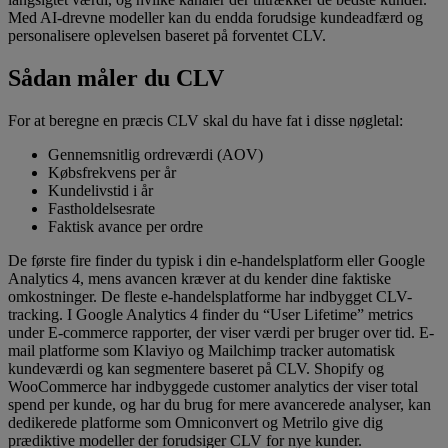
Med AI-drevne modeller kan du endda forudsige kundeadfærd og
personalisere oplevelsen baseret på forventet CLV.
Sådan måler du CLV
For at beregne en præcis CLV skal du have fat i disse nøgletal:
Gennemsnitlig ordreværdi (AOV)
Købsfrekvens per år
Kundelivstid i år
Fastholdelsesrate
Faktisk avance per ordre
De første fire finder du typisk i din e-handelsplatform eller Google
Analytics 4, mens avancen kræver at du kender dine faktiske
omkostninger. De fleste e-handelsplatforme har indbygget CLV-
tracking. I Google Analytics 4 finder du “User Lifetime” metrics
under E-commerce rapporter, der viser værdi per bruger over tid. E-
mail platforme som Klaviyo og Mailchimp tracker automatisk
kundeværdi og kan segmentere baseret på CLV. Shopify og
WooCommerce har indbyggede customer analytics der viser total
spend per kunde, og har du brug for mere avancerede analyser, kan
dedikerede platforme som Omniconvert og Metrilo give dig
prædiktive modeller der forudsiger CLV for nye kunder.