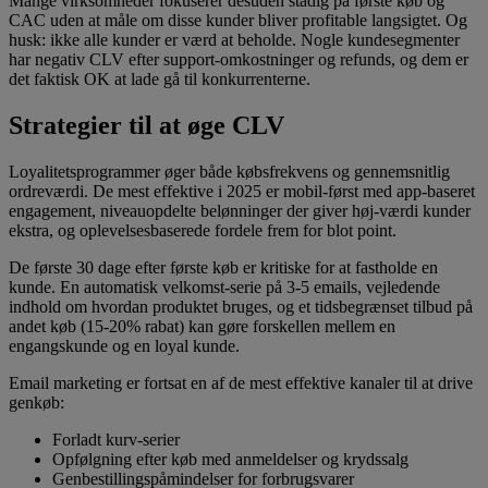
Mange virksomheder fokuserer desuden stadig på første køb og
CAC uden at måle om disse kunder bliver profitable langsigtet. Og
husk: ikke alle kunder er værd at beholde. Nogle kundesegmenter
har negativ CLV efter support-omkostninger og refunds, og dem er
det faktisk OK at lade gå til konkurrenterne.
Strategier til at øge CLV
Loyalitetsprogrammer øger både købsfrekvens og gennemsnitlig
ordreværdi. De mest effektive i 2025 er mobil-først med app-baseret
engagement, niveauopdelte belønninger der giver høj-værdi kunder
ekstra, og oplevelsesbaserede fordele frem for blot point.
De første 30 dage efter første køb er kritiske for at fastholde en
kunde. En automatisk velkomst-serie på 3-5 emails, vejledende
indhold om hvordan produktet bruges, og et tidsbegrænset tilbud på
andet køb (15-20% rabat) kan gøre forskellen mellem en
engangskunde og en loyal kunde.
Email marketing er fortsat en af de mest effektive kanaler til at drive
genkøb:
Forladt kurv-serier
Opfølgning efter køb med anmeldelser og krydssalg
Genbestillingspåmindelser for forbrugsvarer