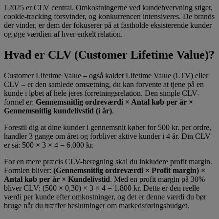
I 2025 er CLV central. Omkostningerne ved kundehvervning stiger,
cookie-tracking forsvinder, og konkurrencen intensiveres. De brands
der vinder, er dem der fokuserer på at fastholde eksisterende kunder
og øge værdien af hver enkelt relation.
Hvad er CLV (Customer Lifetime Value)?
Customer Lifetime Value – også kaldet Lifetime Value (LTV) eller
CLV – er den samlede omsætning, du kan forvente at tjene på en
kunde i løbet af hele jeres forretningsrelation. Den simple CLV-
formel er:
Gennemsnitlig ordreværdi × Antal køb per år ×
Gennemsnitlig kundelivstid (i år)
.
Forestil dig at dine kunder i gennemsnit køber for 500 kr. per ordre,
handler 3 gange om året og forbliver aktive kunder i 4 år. Din CLV
er så: 500 × 3 × 4 = 6.000 kr.
For en mere præcis CLV-beregning skal du inkludere profit margin.
Formlen bliver:
(Gennemsnitlig ordreværdi × Profit margin) ×
Antal køb per år × Kundelivstid
. Med en profit margin på 30%
bliver CLV: (500 × 0,30) × 3 × 4 = 1.800 kr. Dette er den reelle
værdi per kunde efter omkostninger, og det er denne værdi du bør
bruge når du træffer beslutninger om markedsføringsbudget.