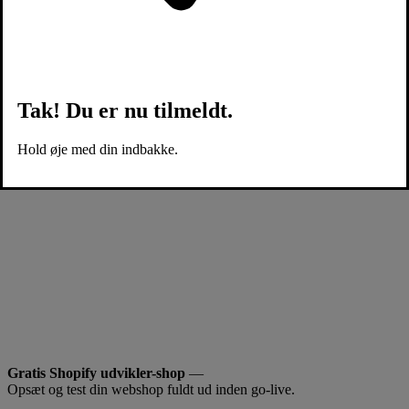
Tak! Du er nu tilmeldt.
Hold øje med din indbakke.
Gratis Shopify udvikler-shop
—
Opsæt og test din webshop fuldt ud inden go-live.