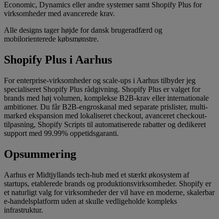
Economic, Dynamics eller andre systemer samt Shopify Plus for
virksomheder med avancerede krav.
Alle designs tager højde for dansk brugeradfærd og
mobilorienterede købsmønstre.
Shopify Plus i Aarhus
For enterprise-virksomheder og scale-ups i Aarhus tilbyder jeg
specialiseret Shopify Plus rådgivning. Shopify Plus er valget for
brands med høj volumen, komplekse B2B-krav eller internationale
ambitioner. Du får B2B-engroskanal med separate prislister, multi-
marked ekspansion med lokaliseret checkout, avanceret checkout-
tilpasning, Shopify Scripts til automatiserede rabatter og dedikeret
support med 99.99% oppetidsgaranti.
Opsummering
Aarhus er Midtjyllands tech-hub med et stærkt økosystem af
startups, etablerede brands og produktionsvirksomheder. Shopify er
et naturligt valg for virksomheder der vil have en moderne, skalerbar
e-handelsplatform uden at skulle vedligeholde kompleks
infrastruktur.