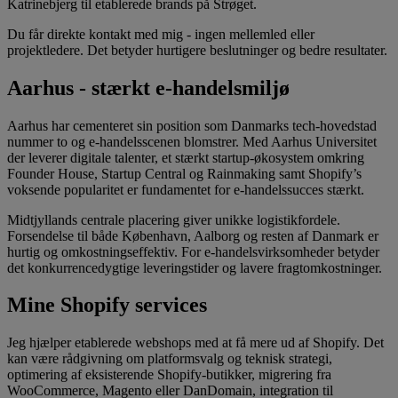
Katrinebjerg til etablerede brands på Strøget.
Du får direkte kontakt med mig - ingen mellemled eller
projektledere. Det betyder hurtigere beslutninger og bedre resultater.
Aarhus - stærkt e-handelsmiljø
Aarhus har cementeret sin position som Danmarks tech-hovedstad
nummer to og e-handelsscenen blomstrer. Med Aarhus Universitet
der leverer digitale talenter, et stærkt startup-økosystem omkring
Founder House, Startup Central og Rainmaking samt Shopify’s
voksende popularitet er fundamentet for e-handelssucces stærkt.
Midtjyllands centrale placering giver unikke logistikfordele.
Forsendelse til både København, Aalborg og resten af Danmark er
hurtig og omkostningseffektiv. For e-handelsvirksomheder betyder
det konkurrencedygtige leveringstider og lavere fragtomkostninger.
Mine Shopify services
Jeg hjælper etablerede webshops med at få mere ud af Shopify. Det
kan være rådgivning om platformsvalg og teknisk strategi,
optimering af eksisterende Shopify-butikker, migrering fra
WooCommerce, Magento eller DanDomain, integration til