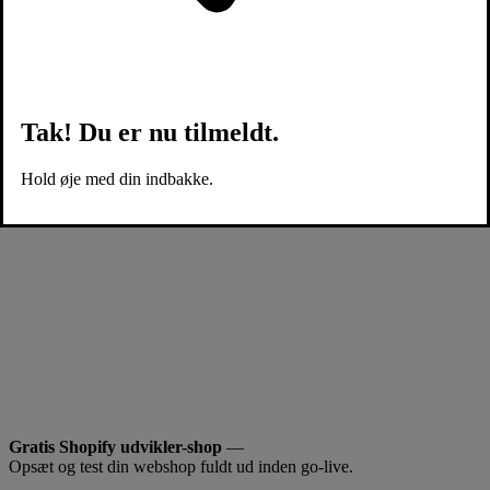
Tak! Du er nu tilmeldt.
Hold øje med din indbakke.
Gratis Shopify udvikler-shop
—
Opsæt og test din webshop fuldt ud inden go-live.