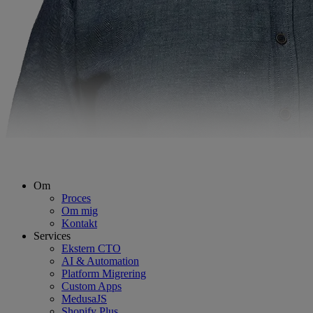
Om
Proces
Om mig
Kontakt
Services
Ekstern CTO
AI & Automation
Platform Migrering
Custom Apps
MedusaJS
Shopify Plus