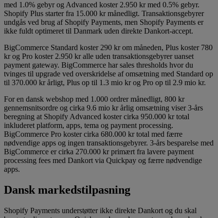
med 1.0% gebyr og Advanced koster 2.950 kr med 0.5% gebyr.
Shopify Plus starter fra 15.000 kr månedligt. Transaktionsgebyrer
undgås ved brug af Shopify Payments, men Shopify Payments er
ikke fuldt optimeret til Danmark uden direkte Dankort-accept.
BigCommerce Standard koster 290 kr om måneden, Plus koster 780
kr og Pro koster 2.950 kr alle uden transaktionsgebyrer uanset
payment gateway. BigCommerce har sales thresholds hvor du
tvinges til upgrade ved overskridelse af omsætning med Standard op
til 370.000 kr årligt, Plus op til 1.3 mio kr og Pro op til 2.9 mio kr.
For en dansk webshop med 1.000 ordrer månedligt, 800 kr
gennemsnitsordre og cirka 9.6 mio kr årlig omsætning viser 3-års
beregning at Shopify Advanced koster cirka 950.000 kr total
inkluderet platform, apps, tema og payment processing.
BigCommerce Pro koster cirka 680.000 kr total med færre
nødvendige apps og ingen transaktionsgebyrer. 3-års besparelse med
BigCommerce er cirka 270.000 kr primært fra lavere payment
processing fees med Dankort via Quickpay og færre nødvendige
apps.
Dansk markedstilpasning
Shopify Payments understøtter ikke direkte Dankort og du skal