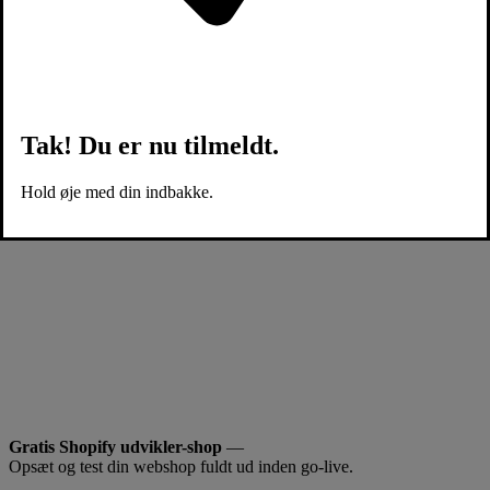
Tak! Du er nu tilmeldt.
Hold øje med din indbakke.
Gratis Shopify udvikler-shop
—
Opsæt og test din webshop fuldt ud inden go-live.