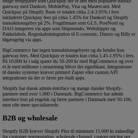
bruge tredjeparter som Quickpay der er den mest populære danske
gateway med Dankort, MobilePay, Visa og Mastercard. Med
Quickpay på Shopify Basic er totalen cirka 2.4-3.95% i fees
inkluderet Quickpay fees på cirka 1.45% for Dankort og Shopify
transaktionsgebyr på 2%. Fragtfirmaer som GLS, PostNord og
DAO integreres via apps som Shipmondo, Webshipper og
Pakkelabels. Regnskabsintegration til E-conomic, Dinero og Billy er
tilgængelig via apps.
BigCommerce har ingen transaktionsgebyrer og du betaler kun
gateway fees. Med Quickpay er totalen kun cirka 1.45-1.95% i fees.
På 10.000 kr i salg sparer du 50-200 kr med BigCommerce og over
et år med millioner i omsætning bliver det signifikant. Integrationer
til danske systemer kræver primært Zapier eller custom API
integrationer da der er færre pre-built apps.
Shopify har dansk admin-interface og mange danske Shopify-
partnere med over 1.000 i Danmark. BigCommerce har admin
interface kun på engelsk og færre partnere i Danmark med 50-100,
men ofte mere specialiserede.
B2B og wholesale
Shopify B2B kræver Shopify Plus til minimum 15.000 kr månedligt
for customer segmentation, wholesale channel, custom pricing per