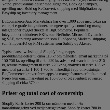
Yotpo, produktanmeldelser med Judge.me, Loox og Stamped,
upselling med Bold og ReConvert, shipping med ShipStation og
Easyship og inventory management.
BigCommerce App Marketplace har over 1.000 apps med fokus på
enterprise-grade integrationer, strengere quality control og mange
integrationer bygget direkte af BigCommerce. Populære
integrationer inkluderer ERPs som NetSuite, Microsoft Dynamics
og SAP, marketing automation som HubSpot og Marketo, shipping
som ShipperHQ og PIM systemer som Salsify og Akeneo.
Typisk dansk webshop på Shopify bruger apps til
produktanmeldelser til cirka 110 kr om måneden, email marketing på
150-750 kr, upselling til cirka 220 kr, advanced search til cirka 215
kr, returns management til cirka 220 kr og analytics til cirka 185 kr
med total på cirka 1.100-1.700 kr månedligt i app-omkostninger.
BigCommerce kræver færre apps da mange features er built-in med
typisk kun email marketing på 150-750 kr og eventuelt advanced
shipping til cirka 370 kr.
Priser og total cost of ownership
Shopify Basic koster 290 kr om måneden med 2.0%
transaktionsgebyr ved tredjepartsgateway, Shopify koster 780 kr