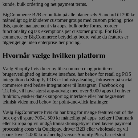
kunde, bulk ordering og net payment terms.
BigCommerce B2B er built-in på alle planer selv Standard til 290 kr
månedligt og inkluderer customer groups med custom pricing, price
lists, quote management via apps, bulk order forms, reorder
functionality og tax exemptions per customer group. For B2B
commerce er BigCommerce betydeligt bedre value da features er
tilgængelige uden enterprise-tier pricing.
Hvornår vælge hvilken platform
Vælg Shopify hvis du er ny til e-commerce og prioriterer
brugervenlighed og intuitive interface, har behov for retail og POS
integration da Shopify POS er industry-leading, fokuserer på social
commerce med bedste integrationer til Instagram, Facebook og
TikTok, vil have størst app-udvalg med over 8.000 apps til enhver
funktion, ønsker dansk support og interface eller har begrænset
teknisk viden med behov for point-and-click løsninger.
Vælg BigCommerce hvis du har brug for mange features out-of-the-
box og vil spare 700-1.500 kr månedligt på apps, sælger i Danmark
eller Europa og vil undgå transaktionsgebyrer med lavere payment
processing costs via Quickpay, driver B2B eller wholesale og vil
spare 1over 5.000 kr månedligt versus Shopify Plus, har et stort