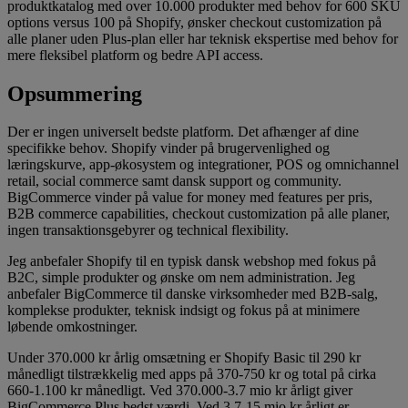
produktkatalog med over 10.000 produkter med behov for 600 SKU
options versus 100 på Shopify, ønsker checkout customization på
alle planer uden Plus-plan eller har teknisk ekspertise med behov for
mere fleksibel platform og bedre API access.
Opsummering
Der er ingen universelt bedste platform. Det afhænger af dine
specifikke behov. Shopify vinder på brugervenlighed og
læringskurve, app-økosystem og integrationer, POS og omnichannel
retail, social commerce samt dansk support og community.
BigCommerce vinder på value for money med features per pris,
B2B commerce capabilities, checkout customization på alle planer,
ingen transaktionsgebyrer og technical flexibility.
Jeg anbefaler Shopify til en typisk dansk webshop med fokus på
B2C, simple produkter og ønske om nem administration. Jeg
anbefaler BigCommerce til danske virksomheder med B2B-salg,
komplekse produkter, teknisk indsigt og fokus på at minimere
løbende omkostninger.
Under 370.000 kr årlig omsætning er Shopify Basic til 290 kr
månedligt tilstrækkelig med apps på 370-750 kr og total på cirka
660-1.100 kr månedligt. Ved 370.000-3.7 mio kr årligt giver
BigCommerce Plus bedst værdi. Ved 3.7-15 mio kr årligt er