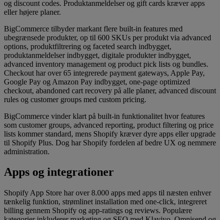
og discount codes. Produktanmeldelser og gift cards kræver apps
eller højere planer.
BigCommerce tilbyder markant flere built-in features med
ubegrænsede produkter, op til 600 SKUs per produkt via advanced
options, produktfiltrering og faceted search indbygget,
produktanmeldelser indbygget, digitale produkter indbygget,
advanced inventory management og product pick lists og bundles.
Checkout har over 65 integrerede payment gateways, Apple Pay,
Google Pay og Amazon Pay indbygget, one-page optimized
checkout, abandoned cart recovery på alle planer, advanced discount
rules og customer groups med custom pricing.
BigCommerce vinder klart på built-in funktionalitet hvor features
som customer groups, advanced reporting, product filtering og price
lists kommer standard, mens Shopify kræver dyre apps eller upgrade
til Shopify Plus. Dog har Shopify fordelen af bedre UX og nemmere
administration.
Apps og integrationer
Shopify App Store har over 8.000 apps med apps til næsten enhver
tænkelig funktion, strømlinet installation med one-click, integreret
billing gennem Shopify og app-ratings og reviews. Populære
kategorier inkluderer marketing og SEO med Klaviyo, Omnisend og