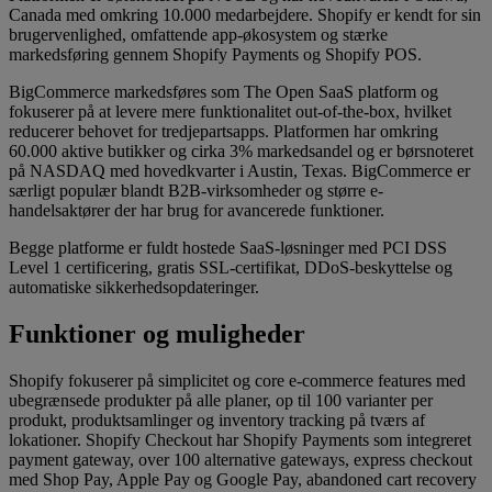
Canada med omkring 10.000 medarbejdere. Shopify er kendt for sin
brugervenlighed, omfattende app-økosystem og stærke
markedsføring gennem Shopify Payments og Shopify POS.
BigCommerce markedsføres som The Open SaaS platform og
fokuserer på at levere mere funktionalitet out-of-the-box, hvilket
reducerer behovet for tredjepartsapps. Platformen har omkring
60.000 aktive butikker og cirka 3% markedsandel og er børsnoteret
på NASDAQ med hovedkvarter i Austin, Texas. BigCommerce er
særligt populær blandt B2B-virksomheder og større e-
handelsaktører der har brug for avancerede funktioner.
Begge platforme er fuldt hostede SaaS-løsninger med PCI DSS
Level 1 certificering, gratis SSL-certifikat, DDoS-beskyttelse og
automatiske sikkerhedsopdateringer.
Funktioner og muligheder
Shopify fokuserer på simplicitet og core e-commerce features med
ubegrænsede produkter på alle planer, op til 100 varianter per
produkt, produktsamlinger og inventory tracking på tværs af
lokationer. Shopify Checkout har Shopify Payments som integreret
payment gateway, over 100 alternative gateways, express checkout
med Shop Pay, Apple Pay og Google Pay, abandoned cart recovery