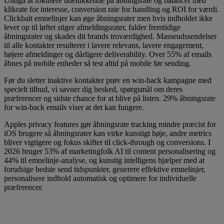
Undgå at fokusere udelukkende på åbningsrate og balancer med
klikrate for interesse, conversion rate for handling og ROI for værdi.
Clickbait emnelinjer kan øge åbningsrater men hvis indholdet ikke
lever op til løftet stiger afmeldingsrater, falder fremtidige
åbningsrater og skades dit brands troværdighed. Masseudssendelser
til alle kontakter resulterer i lavere relevans, lavere engagement,
højere afmeldinger og dårligere deliverability. Over 55% af emails
åbnes på mobile enheder så test altid på mobile før sending.
Før du sletter inaktive kontakter prøv en win-back kampagne med
specielt tilbud, vi savner dig besked, spørgsmål om deres
præferencer og sidste chance for at blive på listen. 29% åbningsrate
for win-back emails viser at det kan fungere.
Apples privacy features gør åbningsrate tracking mindre præcist for
iOS brugere så åbningsrater kan virke kunstigt høje, andre metrics
bliver vigtigere og fokus skifter til click-through og conversions. I
2026 bruger 53% af marketingfolk AI til content personalisering og
44% til emnelinje-analyse, og kunstig intelligens hjælper med at
forudsige bedste send tidspunkter, generere effektive emnelinjer,
personalisere indhold automatisk og optimere for individuelle
præferencer.