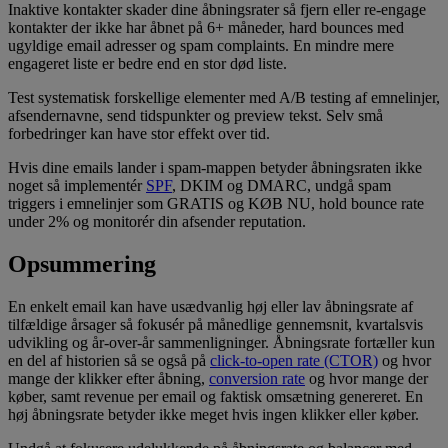
Inaktive kontakter skader dine åbningsrater så fjern eller re-engage
kontakter der ikke har åbnet på 6+ måneder, hard bounces med
ugyldige email adresser og spam complaints. En mindre mere
engageret liste er bedre end en stor død liste.
Test systematisk forskellige elementer med A/B testing af emnelinjer,
afsendernavne, send tidspunkter og preview tekst. Selv små
forbedringer kan have stor effekt over tid.
Hvis dine emails lander i spam-mappen betyder åbningsraten ikke
noget så implementér
SPF
, DKIM og DMARC, undgå spam
triggers i emnelinjer som GRATIS og KØB NU, hold bounce rate
under 2% og monitorér din afsender reputation.
Opsummering
En enkelt email kan have usædvanlig høj eller lav åbningsrate af
tilfældige årsager så fokusér på månedlige gennemsnit, kvartalsvis
udvikling og år-over-år sammenligninger. Åbningsrate fortæller kun
en del af historien så se også på
click-to-open rate (CTOR)
og hvor
mange der klikker efter åbning,
conversion rate
og hvor mange der
køber, samt revenue per email og faktisk omsætning genereret. En
høj åbningsrate betyder ikke meget hvis ingen klikker eller køber.