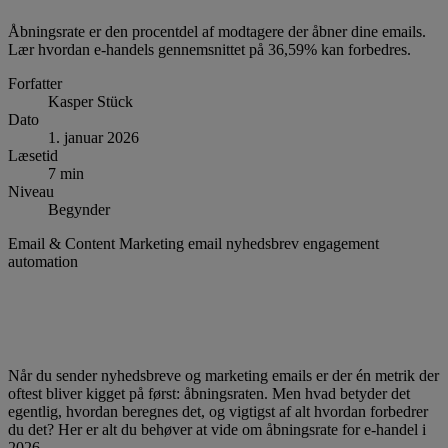
Åbningsrate er den procentdel af modtagere der åbner dine emails.
Lær hvordan e-handels gennemsnittet på 36,59% kan forbedres.
Forfatter
Kasper Stück
Dato
1. januar 2026
Læsetid
7 min
Niveau
Begynder
Email & Content Marketing
email
nyhedsbrev
engagement
automation
Når du sender nyhedsbreve og marketing emails er der én metrik der
oftest bliver kigget på først: åbningsraten. Men hvad betyder det
egentlig, hvordan beregnes det, og vigtigst af alt hvordan forbedrer
du det? Her er alt du behøver at vide om åbningsrate for e-handel i
2026.