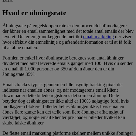
Hvad er åbningsrate
Åbningsrate på engelsk open rate er den procentdel af modtagere
der åbner en email sammenlignet med det totale antal emails der blev
leveret. Det er en grundlæggende metrik i
email marketing
der viser
hvor effektiv din emnelininje og afsenderinformation er til at få folk
til at åbne emailen.
Formlen er enkel hvor åbningsrate beregnes som antal åbninger
divideret med antal leverede emails ganget med 100. Hvis du sender
en email til 1.000 personer og 350 af dem åbner den er din
åbningsrate 35%.
Emails trackes typisk gennem en lille usynlig tracking pixel der
indlæses når emailen åbnes, og når modtagerens email klient
downloader dette billede registreres det som en åbning. Dette
betyder dog at åbningsrater ikke altid er 100% nøjagtige fordi hvis
modtageren blokerer billeder tælles åbningen ikke, hvis emailen
åbnes flere gange kan det tælle som flere åbninger afhængigt af
værktøjet, og nogle email klienter pre-loader billeder hvilket kan
skabe falske åbninger.
De fleste email marketing platforme skelner mellem unikke åbninger