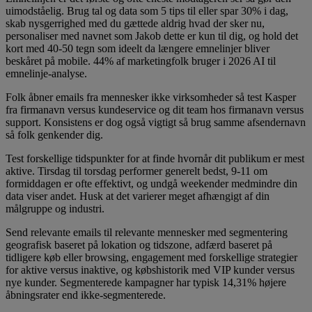
uimodståelig. Brug tal og data som 5 tips til eller spar 30% i dag,
skab nysgerrighed med du gættede aldrig hvad der sker nu,
personaliser med navnet som Jakob dette er kun til dig, og hold det
kort med 40-50 tegn som ideelt da længere emnelinjer bliver
beskåret på mobile. 44% af marketingfolk bruger i 2026 AI til
emnelinje-analyse.
Folk åbner emails fra mennesker ikke virksomheder så test Kasper
fra firmanavn versus kundeservice og dit team hos firmanavn versus
support. Konsistens er dog også vigtigt så brug samme afsendernavn
så folk genkender dig.
Test forskellige tidspunkter for at finde hvornår dit publikum er mest
aktive. Tirsdag til torsdag performer generelt bedst, 9-11 om
formiddagen er ofte effektivt, og undgå weekender medmindre din
data viser andet. Husk at det varierer meget afhængigt af din
målgruppe og industri.
Send relevante emails til relevante mennesker med segmentering
geografisk baseret på lokation og tidszone, adfærd baseret på
tidligere køb eller browsing, engagement med forskellige strategier
for aktive versus inaktive, og købshistorik med VIP kunder versus
nye kunder. Segmenterede kampagner har typisk 14,31% højere
åbningsrater end ikke-segmenterede.