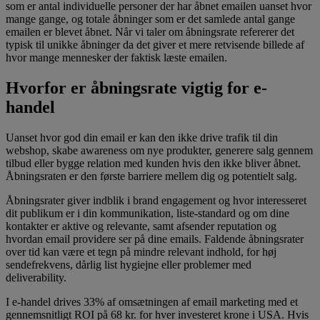
som er antal individuelle personer der har åbnet emailen uanset hvor
mange gange, og totale åbninger som er det samlede antal gange
emailen er blevet åbnet. Når vi taler om åbningsrate refererer det
typisk til unikke åbninger da det giver et mere retvisende billede af
hvor mange mennesker der faktisk læste emailen.
Hvorfor er åbningsrate vigtig for e-
handel
Uanset hvor god din email er kan den ikke drive trafik til din
webshop, skabe awareness om nye produkter, generere salg gennem
tilbud eller bygge relation med kunden hvis den ikke bliver åbnet.
Åbningsraten er den første barriere mellem dig og potentielt salg.
Åbningsrater giver indblik i brand engagement og hvor interesseret
dit publikum er i din kommunikation, liste-standard og om dine
kontakter er aktive og relevante, samt afsender reputation og
hvordan email providere ser på dine emails. Faldende åbningsrater
over tid kan være et tegn på mindre relevant indhold, for høj
sendefrekvens, dårlig list hygiejne eller problemer med
deliverability.
I e-handel drives 33% af omsætningen af email marketing med et
gennemsnitligt ROI på 68 kr. for hver investeret krone i USA. Hvis