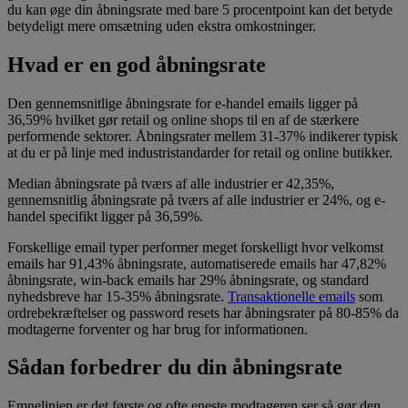
du kan øge din åbningsrate med bare 5 procentpoint kan det betyde
betydeligt mere omsætning uden ekstra omkostninger.
Hvad er en god åbningsrate
Den gennemsnitlige åbningsrate for e-handel emails ligger på
36,59% hvilket gør retail og online shops til en af de stærkere
performende sektorer. Åbningsrater mellem 31-37% indikerer typisk
at du er på linje med industristandarder for retail og online butikker.
Median åbningsrate på tværs af alle industrier er 42,35%,
gennemsnitlig åbningsrate på tværs af alle industrier er 24%, og e-
handel specifikt ligger på 36,59%.
Forskellige email typer performer meget forskelligt hvor velkomst
emails har 91,43% åbningsrate, automatiserede emails har 47,82%
åbningsrate, win-back emails har 29% åbningsrate, og standard
nyhedsbreve har 15-35% åbningsrate.
Transaktionelle emails
som
ordrebekræftelser og password resets har åbningsrater på 80-85% da
modtagerne forventer og har brug for informationen.
Sådan forbedrer du din åbningsrate
Emnelinjen er det første og ofte eneste modtageren ser så gør den