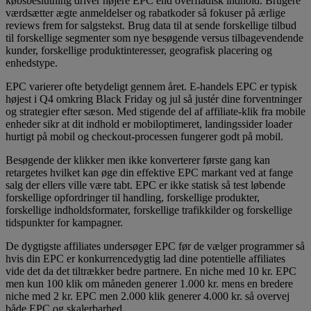
købsbeslutning driver højere EPC end overfladisk indhold. Brugere
værdsætter ægte anmeldelser og rabatkoder så fokuser på ærlige
reviews frem for salgstekst. Brug data til at sende forskellige tilbud
til forskellige segmenter som nye besøgende versus tilbagevendende
kunder, forskellige produktinteresser, geografisk placering og
enhedstype.
EPC varierer ofte betydeligt gennem året. E-handels EPC er typisk
højest i Q4 omkring Black Friday og jul så justér dine forventninger
og strategier efter sæson. Med stigende del af affiliate-klik fra mobile
enheder sikr at dit indhold er mobiloptimeret, landingssider loader
hurtigt på mobil og checkout-processen fungerer godt på mobil.
Besøgende der klikker men ikke konverterer første gang kan
retargetes hvilket kan øge din effektive EPC markant ved at fange
salg der ellers ville være tabt. EPC er ikke statisk så test løbende
forskellige opfordringer til handling, forskellige produkter,
forskellige indholdsformater, forskellige trafikkilder og forskellige
tidspunkter for kampagner.
De dygtigste affiliates undersøger EPC før de vælger programmer så
hvis din EPC er konkurrencedygtig lad dine potentielle affiliates
vide det da det tiltrækker bedre partnere. En niche med 10 kr. EPC
men kun 100 klik om måneden generer 1.000 kr. mens en bredere
niche med 2 kr. EPC men 2.000 klik generer 4.000 kr. så overvej
både EPC og skalerbarhed.