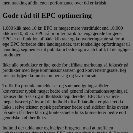
men tracking af din egen performance over tid er kritisk.
Gode råd til EPC-optimering
1.000 klik med 10 kr. EPC er meget mere værdifuldt end 10.000
klik med 0,50 kr. EPC så prioriter trafik fra engagerede brugere.
EPC er en funktion af både klikrate og konverteringsrate så for at
øge EPC forbedre dine landingssider, test forskellige opfordringer til
handling, segmentér dit publikum bedre og match trafik til de rigtige
produkter.
Ikke alle produkter er lige gode for affiliate marketing så fokusér på
produkter med høje kommissionssatser, god konverteringsrate, høj
pris for højere kommission per salg og lav returrate.
Trafik fra produktanmeldelser og sammenligningsartikler
konverterer typisk meget bedre end generel informationssøgning så
fokuser din SEO og indholdsstrategi derefter. EPC kan variere
meget baseret på hvor i dit indhold dit affiliate-link er placeret da
links i selve teksten typisk performer bedre end sidebar, links øverst
på siden får flere klik og kontekstuelle links konverterer bedre end
generiske køb her links.
Indhold der uddanner og hjælper brugeren med at træffe en