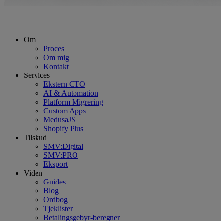
Om
Proces
Om mig
Kontakt
Services
Ekstern CTO
AI & Automation
Platform Migrering
Custom Apps
MedusaJS
Shopify Plus
Tilskud
SMV:Digital
SMV:PRO
Eksport
Viden
Guides
Blog
Ordbog
Tjeklister
Betalingsgebyr-beregner