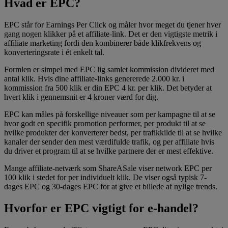
Hvad er EPC?
EPC står for Earnings Per Click og måler hvor meget du tjener hver
gang nogen klikker på et affiliate-link. Det er den vigtigste metrik i
affiliate marketing fordi den kombinerer både klikfrekvens og
konverteringsrate i ét enkelt tal.
Formlen er simpel med EPC lig samlet kommission divideret med
antal klik. Hvis dine affiliate-links genererede 2.000 kr. i
kommission fra 500 klik er din EPC 4 kr. per klik. Det betyder at
hvert klik i gennemsnit er 4 kroner værd for dig.
EPC kan måles på forskellige niveauer som per kampagne til at se
hvor godt en specifik promotion performer, per produkt til at se
hvilke produkter der konverterer bedst, per trafikkilde til at se hvilke
kanaler der sender den mest værdifulde trafik, og per affiliate hvis
du driver et program til at se hvilke partnere der er mest effektive.
Mange affiliate-netværk som ShareASale viser network EPC per
100 klik i stedet for per individuelt klik. De viser også typisk 7-
dages EPC og 30-dages EPC for at give et billede af nylige trends.
Hvorfor er EPC vigtigt for e-handel?