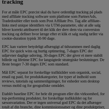
tracking
For at måle EPC præcist skal du have ordentligt tracking på plads
med affiliate tracking software som platfome som PartnerAds,
Tradedoubler eller tools som Post Affiliate Pro. Tag alle affiliate-
links med unique identifiers via UTM-parametre, sikr at alle salg
bliver korrekt attribueret til det klik der drev dem via conversion
tracking og definer hvor længe efter et klik et salg stadig tæller via
cookie-duration typisk 30-90 dage.
EPC kan variere betydeligt afhængigt af tidsrammen med daglig
EPC for quick wins og hurtig optimering, 7-dages EPC der
udjævner daglige udsving, 30-dages EPC der giver et mere stabilt
billede og lifetime EPC for langsigtede strategiske beslutninger. De
fleste bruger 7-30 dages EPC som standard.
Mål EPC separat for forskellige trafikkilder som organisk, social,
email og paid, for produktkategorier, for typer af indhold som
reviews, tutorials og sammenligninger, for enheder som desktop
versus mobil og for geografiske områder.
Etablér baseline EPC for hele dit program eller din virksomhed, for
top-performing produkter, for forskellige trafikkilder og for
sæsonvariation. Der er ingen universal god EPC da det afhænger
totalt af din branche, dine kommissionssatser og dine produktpriser,