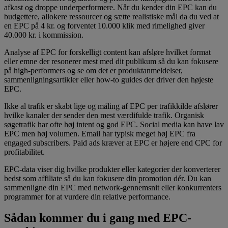
afkast og droppe underperformere. Når du kender din EPC kan du
budgettere, allokere ressourcer og sætte realistiske mål da du ved at
en EPC på 4 kr. og forventet 10.000 klik med rimelighed giver
40.000 kr. i kommission.
Analyse af EPC for forskelligt content kan afsløre hvilket format
eller emne der resonerer mest med dit publikum så du kan fokusere
på high-performers og se om det er produktanmeldelser,
sammenligningsartikler eller how-to guides der driver den højeste
EPC.
Ikke al trafik er skabt lige og måling af EPC per trafikkilde afslører
hvilke kanaler der sender den mest værdifulde trafik. Organisk
søgetrafik har ofte høj intent og god EPC. Social media kan have lav
EPC men høj volumen. Email har typisk meget høj EPC fra
engaged subscribers. Paid ads kræver at EPC er højere end CPC for
profitabilitet.
EPC-data viser dig hvilke produkter eller kategorier der konverterer
bedst som affiliate så du kan fokusere din promotion dér. Du kan
sammenligne din EPC med network-gennemsnit eller konkurrenters
programmer for at vurdere din relative performance.
Sådan kommer du i gang med EPC-