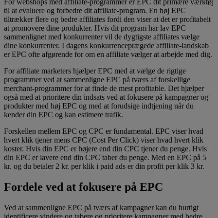
For webshops med affiliate-programmer er EPC dit primære værktøj
til at evaluere og forbedre dit affiliate-program. En høj EPC
tiltrækker flere og bedre affiliates fordi den viser at det er profitabelt
at promovere dine produkter. Hvis dit program har lav EPC
sammenlignet med konkurrenter vil de dygtigste affiliates vælge
dine konkurrenter. I dagens konkurrenceprægede affiliate-landskab
er EPC ofte afgørende for om en affiliate vælger at arbejde med dig.
For affiliate marketers hjælper EPC med at vælge de rigtige
programmer ved at sammenligne EPC på tværs af forskellige
merchant-programmer for at finde de mest profitable. Det hjælper
også med at prioritere din indsats ved at fokusere på kampagner og
produkter med høj EPC og med at forudsige indtjening når du
kender din EPC og kan estimere trafik.
Forskellen mellem EPC og CPC er fundamental. EPC viser hvad
hvert klik tjener mens CPC (Cost Per Click) viser hvad hvert klik
koster. Hvis din EPC er højere end din CPC tjener du penge. Hvis
din EPC er lavere end din CPC taber du penge. Med en EPC på 5
kr. og du betaler 2 kr. per klik i paid ads er din profit per klik 3 kr.
Fordele ved at fokusere på EPC
Ved at sammenligne EPC på tværs af kampagner kan du hurtigt
identificere vindere og tabere og prioritere kampagner med bedre