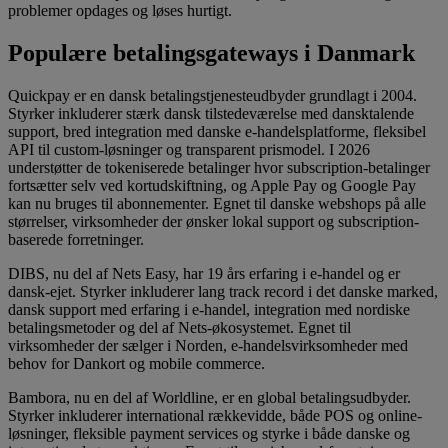
problemer opdages og løses hurtigt.
Populære betalingsgateways i Danmark
Quickpay er en dansk betalingstjenesteudbyder grundlagt i 2004.
Styrker inkluderer stærk dansk tilstedeværelse med dansktalende
support, bred integration med danske e-handelsplatforme, fleksibel
API til custom-løsninger og transparent prismodel. I 2026
understøtter de tokeniserede betalinger hvor subscription-betalinger
fortsætter selv ved kortudskiftning, og Apple Pay og Google Pay
kan nu bruges til abonnementer. Egnet til danske webshops på alle
størrelser, virksomheder der ønsker lokal support og subscription-
baserede forretninger.
DIBS, nu del af Nets Easy, har 19 års erfaring i e-handel og er
dansk-ejet. Styrker inkluderer lang track record i det danske marked,
dansk support med erfaring i e-handel, integration med nordiske
betalingsmetoder og del af Nets-økosystemet. Egnet til
virksomheder der sælger i Norden, e-handelsvirksomheder med
behov for Dankort og mobile commerce.
Bambora, nu en del af Worldline, er en global betalingsudbyder.
Styrker inkluderer international rækkevidde, både POS og online-
løsninger, fleksible payment services og styrke i både danske og