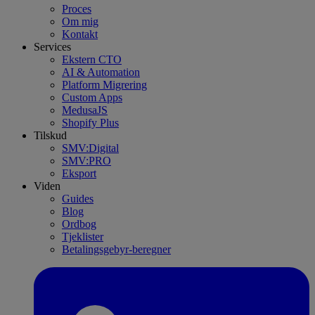
Proces
Om mig
Kontakt
Services
Ekstern CTO
AI & Automation
Platform Migrering
Custom Apps
MedusaJS
Shopify Plus
Tilskud
SMV:Digital
SMV:PRO
Eksport
Viden
Guides
Blog
Ordbog
Tjeklister
Betalingsgebyr-beregner