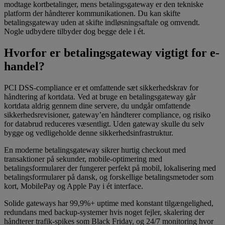
modtage kortbetalinger, mens betalingsgateway er den tekniske
platform der håndterer kommunikationen. Du kan skifte
betalingsgateway uden at skifte indløsningsaftale og omvendt.
Nogle udbydere tilbyder dog begge dele i ét.
Hvorfor er betalingsgateway vigtigt for e-
handel?
PCI DSS-compliance er et omfattende sæt sikkerhedskrav for
håndtering af kortdata. Ved at bruge en betalingsgateway går
kortdata aldrig gennem dine servere, du undgår omfattende
sikkerhedsrevisioner, gateway’en håndterer compliance, og risiko
for databrud reduceres væsentligt. Uden gateway skulle du selv
bygge og vedligeholde denne sikkerhedsinfrastruktur.
En moderne betalingsgateway sikrer hurtig checkout med
transaktioner på sekunder, mobile-optimering med
betalingsformularer der fungerer perfekt på mobil, lokalisering med
betalingsformularer på dansk, og forskellige betalingsmetoder som
kort, MobilePay og Apple Pay i ét interface.
Solide gateways har 99,9%+ uptime med konstant tilgængelighed,
redundans med backup-systemer hvis noget fejler, skalering der
håndterer trafik-spikes som Black Friday, og 24/7 monitoring hvor