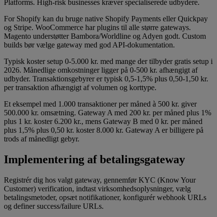
Platforms. High-risk businesses kræver specialiserede udbydere.
For Shopify kan du bruge native Shopify Payments eller Quickpay
og Stripe. WooCommerce har plugins til alle større gateways.
Magento understøtter Bambora/Worldline og Adyen godt. Custom
builds bør vælge gateway med god API-dokumentation.
Typisk koster setup 0-5.000 kr. med mange der tilbyder gratis setup i
2026. Månedlige omkostninger ligger på 0-500 kr. afhængigt af
udbyder. Transaktionsgebyrer er typisk 0,5-1,5% plus 0,50-1,50 kr.
per transaktion afhængigt af volumen og korttype.
Et eksempel med 1.000 transaktioner per måned à 500 kr. giver
500.000 kr. omsætning. Gateway A med 200 kr. per måned plus 1%
plus 1 kr. koster 6.200 kr., mens Gateway B med 0 kr. per måned
plus 1,5% plus 0,50 kr. koster 8.000 kr. Gateway A er billigere på
trods af månedligt gebyr.
Implementering af betalingsgateway
Registrér dig hos valgt gateway, gennemfør KYC (Know Your
Customer) verification, indtast virksomhedsoplysninger, vælg
betalingsmetoder, opsæt notifikationer, konfigurér webhook URLs
og definer success/failure URLs.