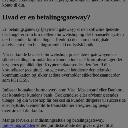
konto til din.
Hvad er en betalingsgateway?
En betalingsgateway (payment gateway) er den software-tjeneste
der fungerer som bro mellem din webshop og det finansielle system
der behandler kortbetalinger. Tænk på den som den digitale
ækvivalent til en betalingsterminal i en fysisk butik.
Når en kunde betaler i din webshop, præsenterer gatewayen en
sikker betalingsformular hvor kunden indtaster kortoplysninger der
krypteres øjeblikkeligt. Krypteret data sendes derefter til din
kortindløser (acquirer), og gatewayen håndterer den tekniske
kommunikation og sikrer at data overholder sikkerhedsstandarder
som PCI DSS.
Indløser kontakter kortnetværk som Visa, Mastercard eller Dankort,
der kontakter kundens bank. Godkendelse eller afvisning sendes
tilbage, og din webshop får besked så kunden dirigeres til successide
eller fejlside. Gennemførte transaktioner afregnes, og penge
overføres til din konto.
Mange forveksler indløsningsaftale og betalingsgateway.
Indløsningsaftalen
er den juridiske aftale der giver dig ret til at