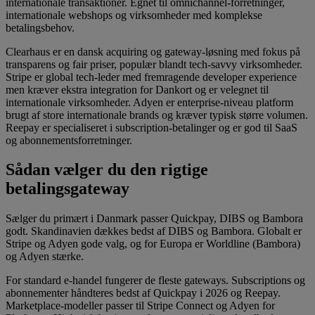
internationale transaktioner. Egnet til omnichannel-forretninger,
internationale webshops og virksomheder med komplekse
betalingsbehov.
Clearhaus er en dansk acquiring og gateway-løsning med fokus på
transparens og fair priser, populær blandt tech-savvy virksomheder.
Stripe er global tech-leder med fremragende developer experience
men kræver ekstra integration for Dankort og er velegnet til
internationale virksomheder. Adyen er enterprise-niveau platform
brugt af store internationale brands og kræver typisk større volumen.
Reepay er specialiseret i subscription-betalinger og er god til SaaS
og abonnementsforretninger.
Sådan vælger du den rigtige
betalingsgateway
Sælger du primært i Danmark passer Quickpay, DIBS og Bambora
godt. Skandinavien dækkes bedst af DIBS og Bambora. Globalt er
Stripe og Adyen gode valg, og for Europa er Worldline (Bambora)
og Adyen stærke.
For standard e-handel fungerer de fleste gateways. Subscriptions og
abonnementer håndteres bedst af Quickpay i 2026 og Reepay.
Marketplace-modeller passer til Stripe Connect og Adyen for