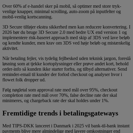
Over 60% af e-handel sker på mobil, så optimer med store tryk-
venlige knapper, minimal scrolling, auto-zoom på inputfelter og
mobil-venlig kortscanning.
3D Secure tilføjer ekstra sikkerhed men kan reducere konvertering. I
2026 bør du bruge 3D Secure 2.0 med bedre UX end version 1 og
implementere risk-baseret approach med skip af 3DS ved lave beløb
og kendte kunder, men krav om 3DS ved høje beløb og mistænkelig
aktivitet.
Når betaling fejler, vis tydelig fejlbesked uden teknisk jargon, foreslå
løsning som at tjekke kortoplysninger eller prøve andet kort, behold
order-info så kunden ikke starter forfra, og tilbyd alternativer. Send
reminder-email til kunder der forlod checkout og analyser hvor i
flowet folk dropper ud.
Følg nøgletal som approval rate med mål over 95%, checkout
completion rate med mål over 70%, false decline rate der skal
minimeres, og chargeback rate der skal holdes under 1%.
Fremtidige trends i betalingsgateways
Med TIPS-DKK lanceret i Danmark i 2025 vil bank-til-bank instant
payments blive mere almindelige med lavere omkostninger end