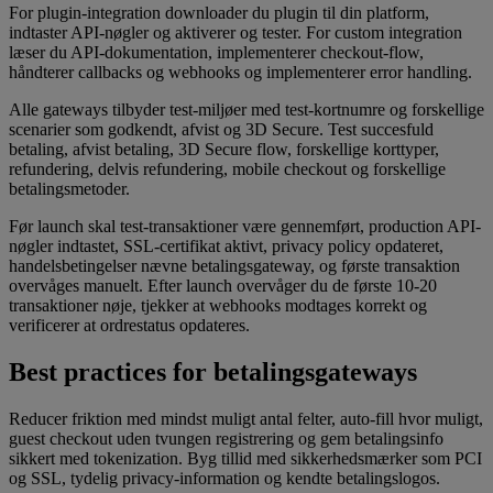
For plugin-integration downloader du plugin til din platform,
indtaster API-nøgler og aktiverer og tester. For custom integration
læser du API-dokumentation, implementerer checkout-flow,
håndterer callbacks og webhooks og implementerer error handling.
Alle gateways tilbyder test-miljøer med test-kortnumre og forskellige
scenarier som godkendt, afvist og 3D Secure. Test succesfuld
betaling, afvist betaling, 3D Secure flow, forskellige korttyper,
refundering, delvis refundering, mobile checkout og forskellige
betalingsmetoder.
Før launch skal test-transaktioner være gennemført, production API-
nøgler indtastet, SSL-certifikat aktivt, privacy policy opdateret,
handelsbetingelser nævne betalingsgateway, og første transaktion
overvåges manuelt. Efter launch overvåger du de første 10-20
transaktioner nøje, tjekker at webhooks modtages korrekt og
verificerer at ordrestatus opdateres.
Best practices for betalingsgateways
Reducer friktion med mindst muligt antal felter, auto-fill hvor muligt,
guest checkout uden tvungen registrering og gem betalingsinfo
sikkert med tokenization. Byg tillid med sikkerhedsmærker som PCI
og SSL, tydelig privacy-information og kendte betalingslogos.