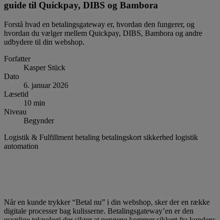
guide til Quickpay, DIBS og Bambora
Forstå hvad en betalingsgateway er, hvordan den fungerer, og
hvordan du vælger mellem Quickpay, DIBS, Bambora og andre
udbydere til din webshop.
Forfatter
Kasper Stück
Dato
6. januar 2026
Læsetid
10 min
Niveau
Begynder
Logistik & Fulfillment
betaling
betalingskort
sikkerhed
logistik
automation
Når en kunde trykker “Betal nu” i din webshop, sker der en række
digitale processer bag kulisserne. Betalingsgateway’en er den
usynlige teknologi der sikrer at pengene kommer sikkert fra kundens