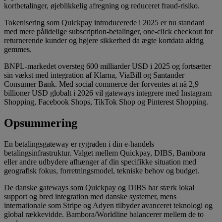
kortbetalinger, øjeblikkelig afregning og reduceret fraud-risiko.
Tokenisering som Quickpay introducerede i 2025 er nu standard
med mere pålidelige subscription-betalinger, one-click checkout for
returnerende kunder og højere sikkerhed da ægte kortdata aldrig
gemmes.
BNPL-markedet oversteg 600 milliarder USD i 2025 og fortsætter
sin vækst med integration af Klarna, ViaBill og Santander
Consumer Bank. Med social commerce der forventes at nå 2,9
billioner USD globalt i 2026 vil gateways integrere med Instagram
Shopping, Facebook Shops, TikTok Shop og Pinterest Shopping.
Opsummering
En betalingsgateway er rygraden i din e-handels
betalingsinfrastruktur. Valget mellem Quickpay, DIBS, Bambora
eller andre udbydere afhænger af din specifikke situation med
geografisk fokus, forretningsmodel, tekniske behov og budget.
De danske gateways som Quickpay og DIBS har stærk lokal
support og bred integration med danske systemer, mens
internationale som Stripe og Adyen tilbyder avanceret teknologi og
global rækkevidde. Bambora/Worldline balancerer mellem de to