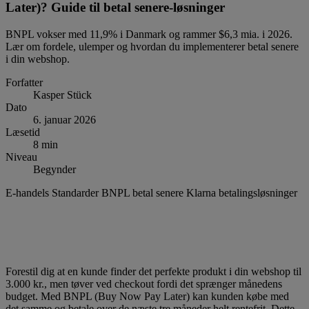
Later)? Guide til betal senere-løsninger
BNPL vokser med 11,9% i Danmark og rammer $6,3 mia. i 2026.
Lær om fordele, ulemper og hvordan du implementerer betal senere
i din webshop.
Forfatter
Kasper Stück
Dato
6. januar 2026
Læsetid
8 min
Niveau
Begynder
E-handels Standarder
BNPL
betal senere
Klarna
betalingsløsninger
Forestil dig at en kunde finder det perfekte produkt i din webshop til
3.000 kr., men tøver ved checkout fordi det sprænger månedens
budget. Med BNPL (Buy Now Pay Later) kan kunden købe med
det samme og betale over de næste tre måneder helt rentefrit. Dette