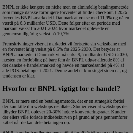
BNPL er ikke længere en niche men en almindelig betalingsmetode
som mange danske forbrugere forventer at finde i checkout. I 2026
forventes BNPL-markedet i Danmark at vokse med 11,9% og nå en
værdi på 6,3 milliarder USD. Dette følger efter en periode med
markant vækst fra 2021-2024 hvor markedet oplevede en
gennemsnitlig årlig vækst på 19,7%.
Fremskrivninger viser at markedet vil fortsætte sin vækstbane med
en forventet årlig vækst på 8,5% fra 2025-2030. Det betyder at
BNPL-markedet i Danmark vil nå cirka 9,5 milliarder USD i 2030,
næsten en fordobling på bare fem år. BNPL udgør allerede 8% af
det danske e-handelsmarked og havde en markedsandel på 4% af
alle POS-betalinger i 2021. Denne andel er kun steget siden da, og
tendensen er klar.
Hvorfor er BNPL vigtigt for e-handel?
BNPL er mere end en betalingsmetode, det er en strategisk fordel
der kan løfte din webshops resultater. Studier viser at webshops der
tilbyder BNPL oplever 20-30% højere konverteringsrater. Kunder
der ellers ville forlade indkøbskurven på grund af pris gennemfører
købet når de kan dele betalingen op.
BNPL-kunder handler gennemsnitligt for 30-50% mere end kunder