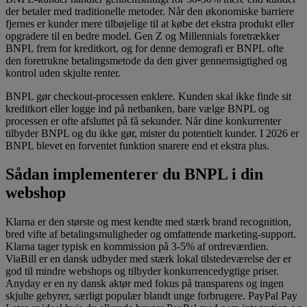
der betaler med traditionelle metoder. Når den økonomiske barriere
fjernes er kunder mere tilbøjelige til at købe det ekstra produkt eller
opgradere til en bedre model. Gen Z og Millennials foretrækker
BNPL frem for kreditkort, og for denne demografi er BNPL ofte
den foretrukne betalingsmetode da den giver gennemsigtighed og
kontrol uden skjulte renter.
BNPL gør checkout-processen enklere. Kunden skal ikke finde sit
kreditkort eller logge ind på netbanken, bare vælge BNPL og
processen er ofte afsluttet på få sekunder. Når dine konkurrenter
tilbyder BNPL og du ikke gør, mister du potentielt kunder. I 2026 er
BNPL blevet en forventet funktion snarere end et ekstra plus.
Sådan implementerer du BNPL i din
webshop
Klarna er den største og mest kendte med stærk brand recognition,
bred vifte af betalingsmuligheder og omfattende marketing-support.
Klarna tager typisk en kommission på 3-5% af ordreværdien.
ViaBill er en dansk udbyder med stærk lokal tilstedeværelse der er
god til mindre webshops og tilbyder konkurrencedygtige priser.
Anyday er en ny dansk aktør med fokus på transparens og ingen
skjulte gebyrer, særligt populær blandt unge forbrugere. PayPal Pay