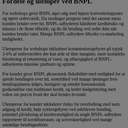
Fordele og ulemper ved BNPL
For webshops giver BNPL øget salg med højere konverteringsrater
og større ordreværdi. Du modtager pengene med det samme mens
kunden betaler over tid. BNPL-udbyderen håndterer kreditrisiko og
inkasso i de fleste tilfælde, og du får betaling ved ordre ikke når
kunden betaler rater. Mange BNPL-udbydere tilbyder co-marketing
muligheder.
Ulemperne for webshops inkluderer kommissionsgebyrer på typisk
3-6% af ordreværdien der kan æde af dine marginer, mere kompleks
håndtering af returnering af varer, og afhængighed af BNPL-
udbyderens tekniske platform og uptime.
For kunder giver BNPL økonomisk fleksibilitet med mulighed for at
sprede betalingen over tid, rentefrihed ved mange løsninger hvis
betalingsplanen følges, hurtigere og mindre bureaukratisk
godkendelse end traditionel kredit, og bedre budgetstyring med
viden om præcis hvad der skal betales hvornår.
Ulemperne for kunder inkluderer risiko for overforbrug med nem
adgang til kredit, høje rykkergebyrer ved udebleven betaling,
potentiel påvirkning af kreditværdighed da nogle BNPL-udbydere
rapporterer til kreditbureauer, og uoverskuelighed ved mange
samtidige betalingsaftaler.