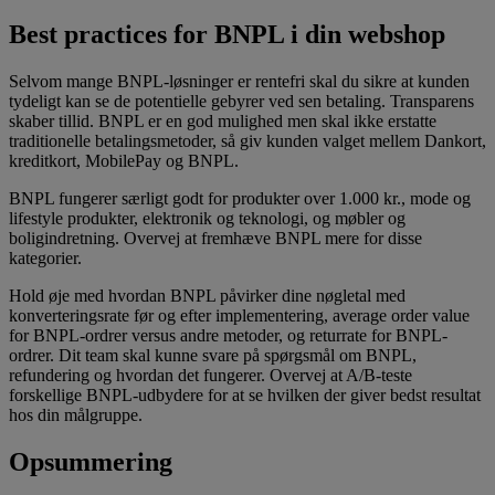
Best practices for BNPL i din webshop
Selvom mange BNPL-løsninger er rentefri skal du sikre at kunden
tydeligt kan se de potentielle gebyrer ved sen betaling. Transparens
skaber tillid. BNPL er en god mulighed men skal ikke erstatte
traditionelle betalingsmetoder, så giv kunden valget mellem Dankort,
kreditkort, MobilePay og BNPL.
BNPL fungerer særligt godt for produkter over 1.000 kr., mode og
lifestyle produkter, elektronik og teknologi, og møbler og
boligindretning. Overvej at fremhæve BNPL mere for disse
kategorier.
Hold øje med hvordan BNPL påvirker dine nøgletal med
konverteringsrate før og efter implementering, average order value
for BNPL-ordrer versus andre metoder, og returrate for BNPL-
ordrer. Dit team skal kunne svare på spørgsmål om BNPL,
refundering og hvordan det fungerer. Overvej at A/B-teste
forskellige BNPL-udbydere for at se hvilken der giver bedst resultat
hos din målgruppe.
Opsummering