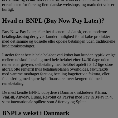
er realiteten for flere og flere danske webshops, og markedet vokser
hurtigt.
Hvad er BNPL (Buy Now Pay Later)?
Buy Now Pay Later, eller betal senere på dansk, er en moderne
betalingsløsning der giver kunder mulighed for at købe produkter
med det samme og udsætte eller opdele betalingen uden traditionelle
kreditomkostninger.
I stedet for at betale hele beløbet ved købet kan kunden typisk vælge
mellem udskudt betaling med hele beløbet efter 14-30 dage uden
renter eller gebyrer, delbetaling med beløbet opdelt i 3-12 lige store
afdrag ofte rentefrit hvis betalingsplanen overholdes, fakturakøb
med varerne modtaget først og betaling bagefter via faktura, eller
finansiering med større køb finansieret over længere tid med
rentebetaling.
De mest kendte BNPL-udbydere i Danmark inkluderer Klarna,
ViaBill, Anyday, Lunar, Revolut og PayPal med Pay in 3/Pay in 4,
samt internationale spillere som Afterpay og Splitit.
BNPLs vækst i Danmark