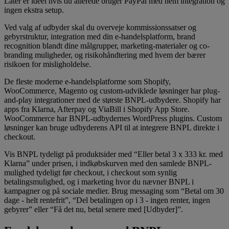
Later er ideel hvis du allerede bruger PayPal med nem integration og
ingen ekstra setup.
Ved valg af udbyder skal du overveje kommissionssatser og
gebyrstruktur, integration med din e-handelsplatform, brand
recognition blandt dine målgrupper, marketing-materialer og co-
branding muligheder, og risikohåndtering med hvem der bærer
risikoen for misligholdelse.
De fleste moderne e-handelsplatforme som Shopify,
WooCommerce, Magento og custom-udviklede løsninger har plug-
and-play integrationer med de største BNPL-udbydere. Shopify har
apps fra Klarna, Afterpay og ViaBill i Shopify App Store.
WooCommerce har BNPL-udbydernes WordPress plugins. Custom
løsninger kan bruge udbyderens API til at integrere BNPL direkte i
checkout.
Vis BNPL tydeligt på produktsider med “Eller betal 3 x 333 kr. med
Klarna” under prisen, i indkøbskurven med den samlede BNPL-
mulighed tydeligt før checkout, i checkout som synlig
betalingsmulighed, og i marketing hvor du nævner BNPL i
kampagner og på sociale medier. Brug messaging som “Betal om 30
dage - helt rentefrit”, “Del betalingen op i 3 - ingen renter, ingen
gebyrer” eller “Få det nu, betal senere med [Udbyder]”.