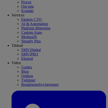
Proces
Om mig
Kontakt
Services
Ekstern CTO
AI & Automation
Platform Migrering
Custom Apps
MedusaJS
Shopify Plus
Tilskud
SMV:Digital
SMV:PRO
Eksport
Viden
Guides
Blog
Ordbog
Tjeklister
Betalingsgebyr-beregner