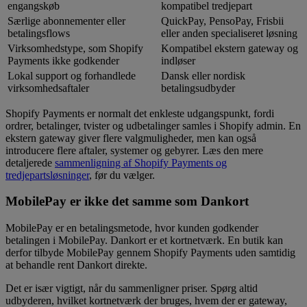
engangskøb
kompatibel tredjepart
Særlige abonnementer eller
QuickPay, PensoPay, Frisbii
betalingsflows
eller anden specialiseret løsning
Virksomhedstype, som Shopify
Kompatibel ekstern gateway og
Payments ikke godkender
indløser
Lokal support og forhandlede
Dansk eller nordisk
virksomhedsaftaler
betalingsudbyder
Shopify Payments er normalt det enkleste udgangspunkt, fordi
ordrer, betalinger, tvister og udbetalinger samles i Shopify admin. En
ekstern gateway giver flere valgmuligheder, men kan også
introducere flere aftaler, systemer og gebyrer. Læs den mere
detaljerede
sammenligning af Shopify Payments og
tredjepartsløsninger
, før du vælger.
MobilePay er ikke det samme som Dankort
MobilePay er en betalingsmetode, hvor kunden godkender
betalingen i MobilePay. Dankort er et kortnetværk. En butik kan
derfor tilbyde MobilePay gennem Shopify Payments uden samtidig
at behandle rent Dankort direkte.
Det er især vigtigt, når du sammenligner priser. Spørg altid
udbyderen, hvilket kortnetværk der bruges, hvem der er gateway,