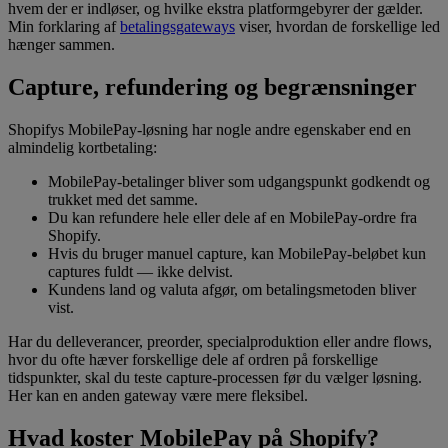
hvem der er indløser, og hvilke ekstra platformgebyrer der gælder.
Min forklaring af
betalingsgateways
viser, hvordan de forskellige led
hænger sammen.
Capture, refundering og begrænsninger
Shopifys MobilePay-løsning har nogle andre egenskaber end en
almindelig kortbetaling:
MobilePay-betalinger bliver som udgangspunkt godkendt og
trukket med det samme.
Du kan refundere hele eller dele af en MobilePay-ordre fra
Shopify.
Hvis du bruger manuel capture, kan MobilePay-beløbet kun
captures fuldt — ikke delvist.
Kundens land og valuta afgør, om betalingsmetoden bliver
vist.
Har du delleverancer, preorder, specialproduktion eller andre flows,
hvor du ofte hæver forskellige dele af ordren på forskellige
tidspunkter, skal du teste capture-processen før du vælger løsning.
Her kan en anden gateway være mere fleksibel.
Hvad koster MobilePay på Shopify?