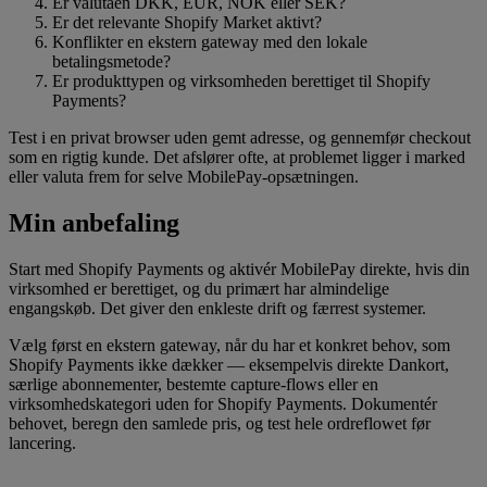
Er valutaen DKK, EUR, NOK eller SEK?
Er det relevante Shopify Market aktivt?
Konflikter en ekstern gateway med den lokale
betalingsmetode?
Er produkttypen og virksomheden berettiget til Shopify
Payments?
Test i en privat browser uden gemt adresse, og gennemfør checkout
som en rigtig kunde. Det afslører ofte, at problemet ligger i marked
eller valuta frem for selve MobilePay-opsætningen.
Min anbefaling
Start med Shopify Payments og aktivér MobilePay direkte, hvis din
virksomhed er berettiget, og du primært har almindelige
engangskøb. Det giver den enkleste drift og færrest systemer.
Vælg først en ekstern gateway, når du har et konkret behov, som
Shopify Payments ikke dækker — eksempelvis direkte Dankort,
særlige abonnementer, bestemte capture-flows eller en
virksomhedskategori uden for Shopify Payments. Dokumentér
behovet, beregn den samlede pris, og test hele ordreflowet før
lancering.