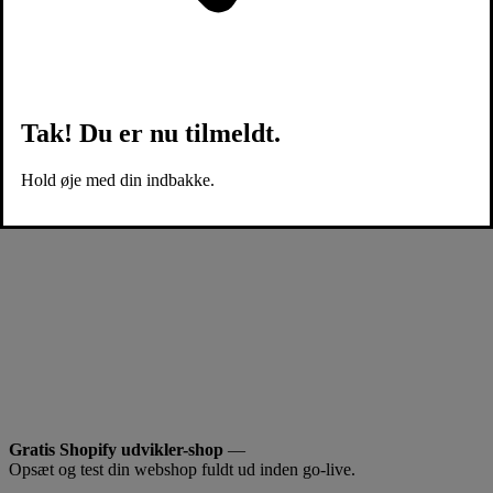
Tak! Du er nu tilmeldt.
Hold øje med din indbakke.
Gratis Shopify udvikler-shop
—
Opsæt og test din webshop fuldt ud inden go-live.