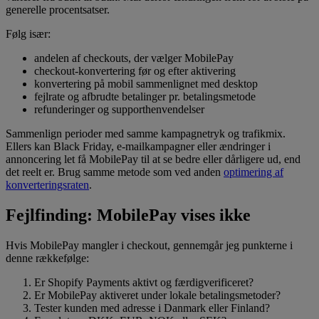
generelle procentsatser.
Følg især:
andelen af checkouts, der vælger MobilePay
checkout-konvertering før og efter aktivering
konvertering på mobil sammenlignet med desktop
fejlrate og afbrudte betalinger pr. betalingsmetode
refunderinger og supporthenvendelser
Sammenlign perioder med samme kampagnetryk og trafikmix.
Ellers kan Black Friday, e-mailkampagner eller ændringer i
annoncering let få MobilePay til at se bedre eller dårligere ud, end
det reelt er. Brug samme metode som ved anden
optimering af
konverteringsraten
.
Fejlfinding: MobilePay vises ikke
Hvis MobilePay mangler i checkout, gennemgår jeg punkterne i
denne rækkefølge:
Er Shopify Payments aktivt og færdigverificeret?
Er MobilePay aktiveret under lokale betalingsmetoder?
Tester kunden med adresse i Danmark eller Finland?