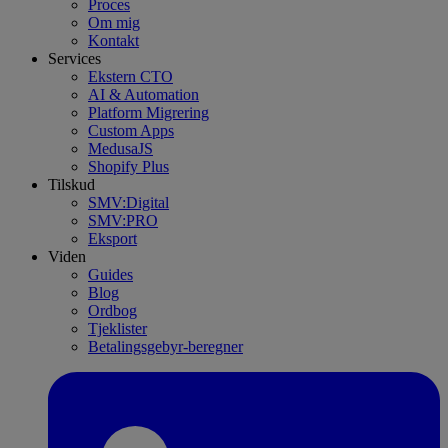
Proces
Om mig
Kontakt
Services
Ekstern CTO
AI & Automation
Platform Migrering
Custom Apps
MedusaJS
Shopify Plus
Tilskud
SMV:Digital
SMV:PRO
Eksport
Viden
Guides
Blog
Ordbog
Tjeklister
Betalingsgebyr-beregner