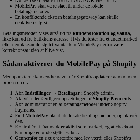
Kunden skal betale i DKK, EUR, NOK eller SEK.
MobilePay skal være slået til under de lokale
betalingsmetoder.
En konfliktende ekstern betalingsgateway kan skulle
deaktiveres først.
Betalingsmetoden vises altså ud fra
kundens lokation og valuta
,
ikke kun ud fra butikkens adresse. Hvis du tester fra et andet marked
eller i en ikke-understøttet valuta, kan MobilePay derfor være
korrekt opsat uden at blive vist.
Sådan aktiverer du MobilePay på Shopify
Menupunkterne kan ændre navn, når Shopify opdaterer admin, men
processen er:
Åbn
Indstillinger → Betalinger
i Shopify admin.
Aktivér eller færdiggør opsætningen af
Shopify Payments
.
Åbn administrationen af betalingsmetoder under Shopify
Payments.
Find
MobilePay
blandt de lokale betalingsmetoder, og aktivér
den.
Kontrollér at Danmark er aktivt som marked, og at checkout
kan bruge en understøttet valuta.
Gennemfør en rigtig testordre med lav værdi eller Shopifys