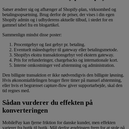
Satser ændrer sig og afhænger af Shopify-plan, virksomhed og
betalingsopsætning. Brug derfor de priser, der vises i din egen
Shopify admin og i udbyderens aktuelle tilbud, i stedet for en
gammel tabel fra en blogartikel.
Sammenlign mindst disse poster:
Procentgebyr og fast gebyr pr. betaling.
Eventuelt månedsgebyr til gateway eller betalingsmetode.
Shopifys ekstra transaktionsgebyr ved ekstern gateway.
Pris for refunderinger, chargebacks og internationale kort.
Interne omkostninger ved afstemning og administration.
Den billigste transaktion er ikke nødvendigvis den billigste løsning.
Hvis økonomiafdelingen bruger flere timer på manuel afstemning,
eller hvis et begrænset capture-flow giver supportarbejde, skal den
tid regnes med.
Sådan vurderer du effekten på
konverteringen
MobilePay kan fjerne friktion for danske kunder, men effekten
varierer fra butik til butik. Mål derfor ændringen frem for at stole på