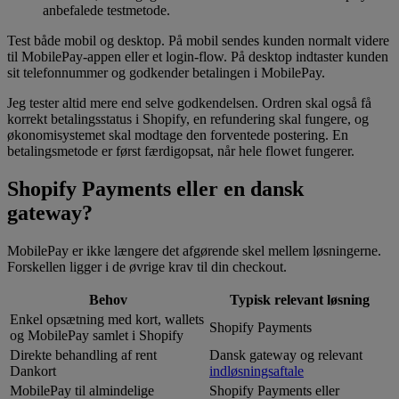
anbefalede testmetode.
Test både mobil og desktop. På mobil sendes kunden normalt videre
til MobilePay-appen eller et login-flow. På desktop indtaster kunden
sit telefonnummer og godkender betalingen i MobilePay.
Jeg tester altid mere end selve godkendelsen. Ordren skal også få
korrekt betalingsstatus i Shopify, en refundering skal fungere, og
økonomisystemet skal modtage den forventede postering. En
betalingsmetode er først færdigopsat, når hele flowet fungerer.
Shopify Payments eller en dansk
gateway?
MobilePay er ikke længere det afgørende skel mellem løsningerne.
Forskellen ligger i de øvrige krav til din checkout.
Behov
Typisk relevant løsning
Enkel opsætning med kort, wallets
Shopify Payments
og MobilePay samlet i Shopify
Direkte behandling af rent
Dansk gateway og relevant
Dankort
indløsningsaftale
MobilePay til almindelige
Shopify Payments eller