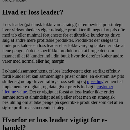
Hvad er loss leader?
Loss leader (på dansk lokkevare-strategi) er en bevidst prisstrategi
hvor virksomheder sælger udvalgte produkter til meget lav pris ofte
med tab eller minimal fortjeneste for at tiltrække kunder og drive
salg af andre mere profitable produkter. Produktet der sælges til
underpris kaldes en loss leader eller lokkevare, og tanken er ikke at
tjene penge på dette specifikke produkt men at bruge det som
magnet til at få kunder ind i din butik hvor de derefter køber andre
varer med normal eller høj margin.
I e-handelssammenhæng er loss leader-strategien særligt effektiv
fordi kunder let kan sammenligne priser online, en ekstrem lav pris
skiller sig ud og driver traffic, cross-selling og
upselling
er nemt at
implementere digitalt, og data giver præcis indsigt i
customer
lifetime value
. Det er vigtigt at forstå at loss leader ikke er det
samme som et almindeligt udsalg eller rabat men en strategisk
beslutning om at tabe penge på specifikke produkter som del af en
større profit-maksimerende strategi.
Hvorfor er loss leader vigtigt for e-
handel?