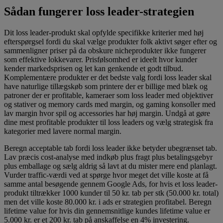
Sådan fungerer loss leader-strategien
Dit loss leader-produkt skal opfylde specifikke kriterier med høj
efterspørgsel fordi du skal vælge produkter folk aktivt søger efter og
sammenligner priser på da obskure nicheprodukter ikke fungerer
som effektive lokkevarer. Prisfølsomhed er ideelt hvor kunder
kender markedsprisen og let kan genkende et godt tilbud.
Komplementære produkter er det bedste valg fordi loss leader skal
have naturlige tillægskøb som printere der er billige med blæk og
patroner der er profitable, kameraer som loss leader med objektiver
og stativer og memory cards med margin, og gaming konsoller med
lav margin hvor spil og accessories har høj margin. Undgå at gøre
dine mest profitable produkter til loss leaders og vælg strategisk fra
kategorier med lavere normal margin.
Beregn acceptable tab fordi loss leader ikke betyder ubegrænset tab.
Lav præcis cost-analyse med indkøb plus fragt plus betalingsgebyr
plus emballage og sælg aldrig så lavt at du mister mere end planlagt.
Vurder traffic-værdi ved at spørge hvor meget det ville koste at få
samme antal besøgende gennem Google Ads, for hvis et loss leader-
produkt tiltrækker 1000 kunder til 50 kr. tab per stk (50.000 kr. total)
men det ville koste 80.000 kr. i ads er strategien profitabel. Beregn
lifetime value for hvis din gennemsnitlige kundes lifetime value er
5.000 kr. er et 200 kr. tab på anskaffelse en 4% investering.