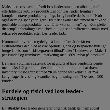
Maksimer cross-selling fordi loss leader-strategien afhænger af
efterfølgende køb. På produktsiden for loss leader fremhæv
komplementære produkter tydeligt, brug bundle deals med “Køb
også dette og spar yderligere 10%” der skaber incitament til at købe
profitable tillægsprodukter, vis “Ofte købt sammen” og “Komplettér
dit setup” anbefalinger ved checkout, og send målrettede emails med
relaterede produkter efter loss leader-køb.
Kommuniker værdien tydeligt så kunder forstår de får en
ekstraordinær deal ved at vise oprindelig pris og besparelse tydeligt,
bruge labels som “Tidsbegrænset tilbud” eller “Lokkevare - Maks 1
per kunde” og fremhæve i marketing med “80% rabat på produkt!”.
Begræns volumen strategisk for at undgå at tabe uendelige penge
med maks 1-2 per kunde der forhindrer bulk-købere i at dræne
inventory, tidsbegrænset med “Kun denne weekend” eller “Så
længe lager haves” og kvantitet-begrænsning med “De første 500
kunder”.
Fordele og risici ved loss leader-
strategien
En attraktiv loss leader genererer organisk trafik gennem social