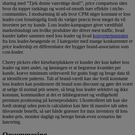
sharing med “Tjek denne vanvittige deal!”, price comparison sites
hvor du topper rankings og word-of-mouth især effektiv i niche-
communities. I modsætning til ads hvor CPM stiger konstant er loss
leader-cost forudsigelig fordi du vælger præcis hvor meget du vil
investere per ny kunde. Loss leader-kampagner giver værdifuld
markedsindsigt om hvilke produkter der driver mest traffic, hvad
kunder køber sammen med loss leader og hvad
konverteringsraten
fra loss leader-besøgende er. I kategorier med mange konkurrenter er
price leadership en differentiator der bygger brand-association som
cost-leader.
Cherry pickers eller kirsebærplukkere er kunder der kun køber loss
leader og intet andet, og løsningen er at begrænse kvantitet per
kunde, kræve minimum ordreværdi for gratis fragt og bruge data til
at identificere patterns. Tab af brand-værdi kan ske fordi konstante
loss leaders kan positionere dit brand som discount og gøre det svært
at sælge til normal pris senere, så brug loss leader selektivt og ikke
konstant, kommuniker at det er tidsbegrænset og vedligehold
premium positioning på kerneprodukter. Ukontrolleret tab kan ske
fordi strategi uden præcis calculation kan føre til massive tab uden
tilsvarende benefit, så sæt hårde grænser for max inventory til loss
leader-pris, monitor dagligt og beregn break-even scenarios før
lancering.
Opsummering