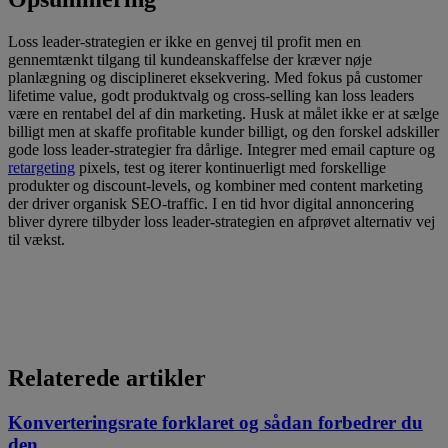
Loss leader-strategien er ikke en genvej til profit men en
gennemtænkt tilgang til kundeanskaffelse der kræver nøje
planlægning og disciplineret eksekvering. Med fokus på customer
lifetime value, godt produktvalg og cross-selling kan loss leaders
være en rentabel del af din marketing. Husk at målet ikke er at sælge
billigt men at skaffe profitable kunder billigt, og den forskel adskiller
gode loss leader-strategier fra dårlige. Integrer med email capture og
retargeting
pixels, test og iterer kontinuerligt med forskellige
produkter og discount-levels, og kombiner med content marketing
der driver organisk SEO-traffic. I en tid hvor digital annoncering
bliver dyrere tilbyder loss leader-strategien en afprøvet alternativ vej
til vækst.
Relaterede artikler
Konverteringsrate forklaret og sådan forbedrer du
den