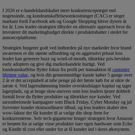
I 2026 er e-handelslandskabet mere konkurrencepræget end
nogensinde, og kundeanskaffelsesomkostninger (CAC) er steget
markant fordi Facebook ads og Google Shopping bliver dyrere år
for år. Loss leader-strategien tilbyder en alternativ approach hvor du
investerer dit marketingbudget direkte i produktrabatter i stedet for
annonceplatforme.
Strategien fungerer godt ved indtræden på nye markeder hvor brand
awareness er din største udfordring og en aggressivt prissat loss
leader kan generere buzz og word-of-mouth, tiltrække pris-bevidste
early adopters og give dig markedsandele hurtigt. Ved
kundeanskaffelse flytter fokus fra profit per transaktion til
customer
lifetime value
, og hvis din gennemsnitlige kunde køber 5 gange over
2 år er det acceptabelt at tabe penge på det første køb for at sikre de
næste 4. Ved lagerudtømning binder overskudslager kapital og tager
lagerplads, og at bruge slow-movers som loss leaders tjener dobbelt
formål hvor du flytter produkter og tiltrækker nye kunder. Ved
sæsonbetonede kampagner som Black Friday, Cyber Monday og jul
forventer kunder ekstraordinære tilbud, og loss leaders skaber den
wow-faktor der får kunder til at vælge din shop frem for
konkurrenterne. Selv tech-giganterne bruger strategien hvor Amazon
er berømt for at sælge visse produkter især egen hardware som Echo
og Kindle til cost eller under for at få kunder ind i deres økosystem.